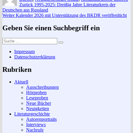
Beitragsnavigation
Vorheriger
Zurück
1995-2025: Dreißig Jahre Literaturkreis der
Beitrag:
Deutschen aus Russland
Nächster
Weiter
Kalender 2026 mit Unterstützung des BKDR veröffenlticht
Beitrag:
Geben Sie einen Suchbegriff ein
Suche
Suchen
nach:
Impressum
Datenschutzerklärung
Rubriken
Aktuell
Ausschreibungen
Hörproben
Leseproben
Neue Bücher
Neuigkeiten
Literaturgeschichte
Autorenportraits
Interviews
Nachrufe