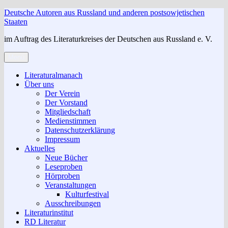
Zum
Deutsche Autoren aus Russland und anderen postsowjetischen
Inhalt
Staaten
springen
im Auftrag des Literaturkreises der Deutschen aus Russland e. V.
Menü
Literaturalmanach
Über uns
Der Verein
Der Vorstand
Mitgliedschaft
Medienstimmen
Datenschutzerklärung
Impressum
Aktuelles
Neue Bücher
Leseproben
Hörproben
Veranstaltungen
Kulturfestival
Ausschreibungen
Literaturinstitut
RD Literatur