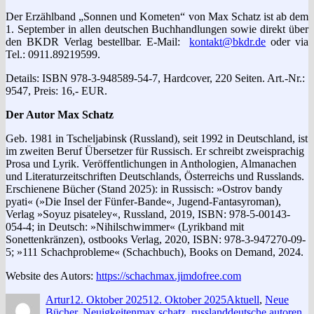
Der Erzählband „Sonnen und Kometen“ von Max Schatz ist ab dem
1. September in allen deutschen Buchhandlungen sowie direkt über
den BKDR Verlag bestellbar. E-Mail:
kontakt@bkdr.de
oder via
Tel.: 0911.89219599.
Details: ISBN 978-3-948589-54-7, Hardcover, 220 Seiten. Art.-Nr.:
9547, Preis: 16,- EUR.
Der Autor
Max Schatz
Geb. 1981 in Tscheljabinsk (Russland), seit 1992 in Deutschland, ist
im zweiten Beruf Übersetzer für Russisch. Er schreibt zweisprachig
Prosa und Lyrik. Veröffentlichungen in Anthologien, Almanachen
und Literaturzeitschriften Deutschlands, Österreichs und Russlands.
Erschienene Bücher (Stand 2025): in Russisch: »Ostrov bandy
pyati« (»Die Insel der Fünfer-Bande«, Jugend-Fantasyroman),
Verlag »Soyuz pisateley«, Russland, 2019, ISBN: 978-5-00143-
054-4; in Deutsch: »Nihilschwimmer« (Lyrikband mit
Sonettenkränzen), ostbooks Verlag, 2020, ISBN: 978-3-947270-09-
5; »111 Schachprobleme« (Schachbuch), Books on Demand, 2024.
Website des Autors:
https://schachmax.jimdofree.com
Autor
Veröffentlicht
Kategorien
Artur
12. Oktober 2025
12. Oktober 2025
Aktuell
,
Neue
am
Schlagwörter
Bücher
,
Neuigkeiten
max schatz
,
russlanddeutsche autoren