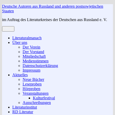
Zum
Deutsche Autoren aus Russland und anderen postsowjetischen
Inhalt
Staaten
springen
im Auftrag des Literaturkreises der Deutschen aus Russland e. V.
Menü
Literaturalmanach
Über uns
Der Verein
Der Vorstand
Mitgliedschaft
Medienstimmen
Datenschutzerklärung
Impressum
Aktuelles
Neue Bücher
Leseproben
Hörproben
Veranstaltungen
Kulturfestival
Ausschreibungen
Literaturinstitut
RD Literatur