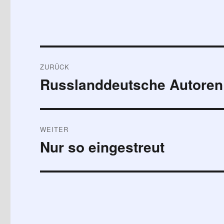
Beitragsnavigation
ZURÜCK
Russlanddeutsche Autoren 
Vorheriger
Beitrag:
WEITER
Nur so eingestreut
Nächster
Beitrag: