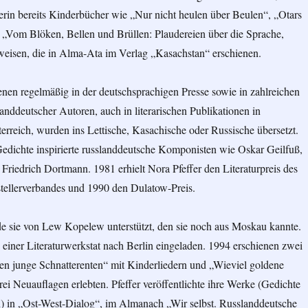
kerin bereits Kinderbücher wie „Nur nicht heulen über Beulen“, „Otars
 „Vom Blöken, Bellen und Brüllen: Plaudereien über die Sprache,
weisen, die in Alma-Ata im Verlag „Kasachstan“ erschienen.
enen regelmäßig in der deutschsprachigen Presse sowie in zahlreichen
ddeutscher Autoren, auch in literarischen Publikationen in
rreich, wurden ins Lettische, Kasachische oder Russische übersetzt.
Gedichte inspirierte russlanddeutsche Komponisten wie Oskar Geilfuß,
riedrich Dortmann. 1981 erhielt Nora Pfeffer den Literaturpreis des
stellerverbandes und 1990 den Dulatow-Preis.
e sie von Lew Kopelew unterstützt, den sie noch aus Moskau kannte.
 einer Literaturwerkstat nach Berlin eingeladen. 1994 erschienen zwei
en junge Schnatterenten“ mit Kinderliedern und „Wieviel goldene
drei Neuauflagen erlebten. Pfeffer veröffentlichte ihre Werke (Gedichte
 in „Ost-West-Dialog“, im Almanach „Wir selbst. Russlanddeutsche