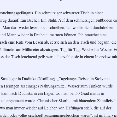
ersuchungsgefängnis. Ein schmutziger schwarzer Tisch in einer
nkrug darauf. Ein Becher. Ein Stuhl. Auf dem schmutzigen Fußboden ei
 Man darf weder lesen noch schreiben. Ich wollte nicht durchdrehen,
und Mann wieder in Freiheit umarmen können. Ich brauchte eine
rach eine Rute vom Besen ab, setzte sich an den Tisch und begann, die
illimeter um Millimeter abzutragen. Tag für Tag, Woche für Woche. E
dass der Tisch leuchtend gelb war…“, erzählte sie in einem Interview mit
e Straflager in Dudinka (NorilLag). „Tagelanges Reisen in Stolypin-
en Heringen als einziges Nahrungsmittel, Wasser zum Trinken wurde
ch kam nach Dudinka in ein Lager, wo man bei 50 Grad minus in
 untergebracht wurde. Chronischer Skorbut mit blutendem Zahnfleisch
wo man immer wieder auf Leichen von Häftlingen stieß, die auf der
urden oder völlig erschöpft zusammengebrochen waren“, ist im Intervi