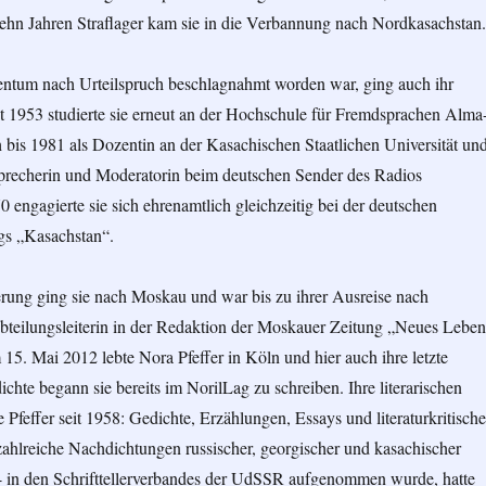
ehn Jahren Straflager kam sie in die Verbannung nach Nordkasachstan.
entum nach Urteilspruch beschlagnahmt worden war, ging auch ihr
t 1953 studierte sie erneut an der Hochschule für Fremdsprachen Alma
h bis 1981 als Dozentin an der Kasachischen Staatlichen Universität un
Sprecherin und Moderatorin beim deutschen Sender des Radios
0 engagierte sie sich ehrenamtlich gleichzeitig bei der deutschen
gs „Kasachstan“.
erung ging sie nach Moskau und war bis zu ihrer Ausreise nach
teilungsleiterin in der Redaktion der Moskauer Zeitung „Neues Leben
15. Mai 2012 lebte Nora Pfeffer in Köln und hier auch ihre letzte
ichte begann sie bereits im NorilLag zu schreiben. Ihre literarischen
 Pfeffer seit 1958: Gedichte, Erzählungen, Essays und literaturkritische
zahlreiche Nachdichtungen russischer, georgischer und kasachischer
74 in den Schrifttellerverbandes der UdSSR aufgenommen wurde, hatte