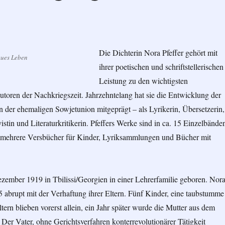
Die Dichterin Nora Pfeffer gehört mit
Neues Leben
ihrer poetischen und schriftstellerischen
Leistung zu den wichtigsten
toren der Nachkriegszeit. Jahrzehntelang hat sie die Entwicklung der
in der ehemaligen Sowjetunion mitgeprägt – als Lyrikerin, Übersetzerin,
istin und Literaturkritikerin. Pfeffers Werke sind in ca. 15 Einzelbände
r mehrere Versbücher für Kinder, Lyriksammlungen und Bücher mit
zember 1919 in Tbilissi/Georgien in einer Lehrerfamilie geboren. Nor
 abrupt mit der Verhaftung ihrer Eltern. Fünf Kinder, eine taubstumme
tern blieben vorerst allein, ein Jahr später wurde die Mutter aus dem
 Der Vater, ohne Gerichtsverfahren konterrevolutionärer Tätigkeit