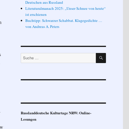
Deutschen aus Russland
Literaturalmanach 2025: „Unser Schnee von heute“
ist erschienen
Buchtipp: Schwarzer Schabbat. Klagegedichte …
n
von Andreas A. Peters
s
SUCHEN
Suche
nach:
.
Russlanddeutsche Kulturtage NRW: Online-
Lesungen
ew