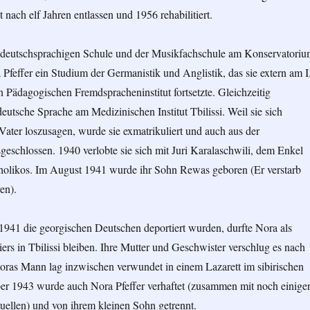
t nach elf Jahren entlassen und 1956 rehabilitiert.
deutschsprachigen Schule und der Musikfachschule am Konservatori
 Pfeffer ein Studium der Germanistik und Anglistik, das sie extern am I
 Pädagogischen Fremdspracheninstitut fortsetzte. Gleichzeitig
 deutsche Sprache am Medizinischen Institut Tbilissi. Weil sie sich
Vater loszusagen, wurde sie exmatrikuliert und auch aus der
eschlossen. 1940 verlobte sie sich mit Juri Karalaschwili, dem Enkel
holikos. Im August 1941 wurde ihr Sohn Rewas geboren (Er verstarb
en).
1941 die georgischen Deutschen deportiert wurden, durfte Nora als
ers in Tbilissi bleiben. Ihre Mutter und Geschwister verschlug es nach
ras Mann lag inzwischen verwundet in einem Lazarett im sibirischen
r 1943 wurde auch Nora Pfeffer verhaftet (zusammen mit noch einige
tuellen) und von ihrem kleinen Sohn getrennt.