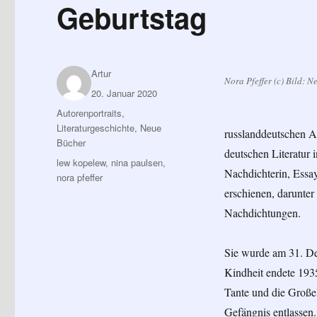
Geburtstag
Autor
Artur
Nora Pfeffer (c) Bild: 
Veröffentlicht
20. Januar 2020
am
Kategorien
Autorenportraits
,
Literaturgeschichte
,
Neue
russlanddeutschen Au
Bücher
deutschen Literatur 
Schlagwörter
lew kopelew
,
nina paulsen
,
Nachdichterin, Essay
nora pfeffer
erschienen, darunte
Nachdichtungen.
Sie wurde am 31. De
Kindheit endete 1935
Tante und die Großel
Gefängnis entlassen.