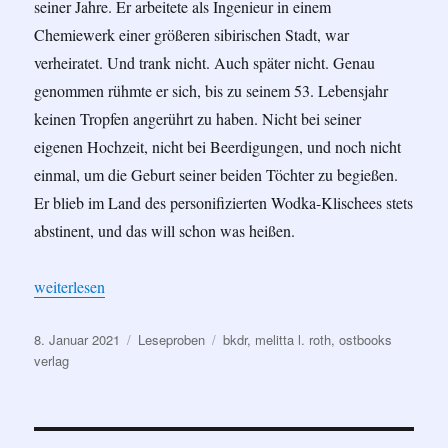
seiner Jahre. Er arbeitete als Ingenieur in einem
Chemiewerk einer größeren sibirischen Stadt, war
verheiratet. Und trank nicht. Auch später nicht. Genau
genommen rühmte er sich, bis zu seinem 53. Lebensjahr
keinen Tropfen angerührt zu haben. Nicht bei seiner
eigenen Hochzeit, nicht bei Beerdigungen, und noch nicht
einmal, um die Geburt seiner beiden Töchter zu begießen.
Er blieb im Land des personifizierten Wodka-Klischees stets
abstinent, und das will schon was heißen.
„„Ein ganzer Mann“ von Melitta L. Roth (Leseprobe)“
weiterlesen
Veröffentlicht
Kategorien
Schlagwörter
8. Januar 2021
Leseproben
bkdr
,
melitta l. roth
,
ostbooks
am
verlag