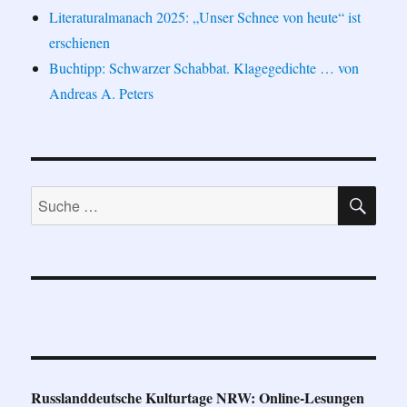
Literaturalmanach 2025: „Unser Schnee von heute“ ist
erschienen
Buchtipp: Schwarzer Schabbat. Klagegedichte … von
Andreas A. Peters
SU
Suche
nach:
Russlanddeutsche Kulturtage NRW: Online-Lesungen