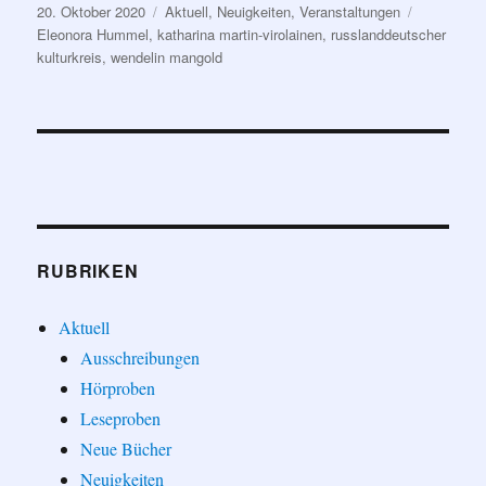
Veröffentlicht
Kategorien
Schlagwör
20. Oktober 2020
Aktuell
,
Neuigkeiten
,
Veranstaltungen
am
Eleonora Hummel
,
katharina martin-virolainen
,
russlanddeutscher
kulturkreis
,
wendelin mangold
RUBRIKEN
Aktuell
Ausschreibungen
Hörproben
Leseproben
Neue Bücher
Neuigkeiten