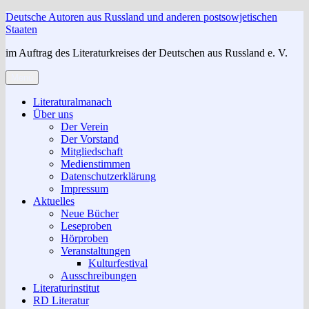
Zum
Deutsche Autoren aus Russland und anderen postsowjetischen
Inhalt
Staaten
springen
im Auftrag des Literaturkreises der Deutschen aus Russland e. V.
Menü
Literaturalmanach
Über uns
Der Verein
Der Vorstand
Mitgliedschaft
Medienstimmen
Datenschutzerklärung
Impressum
Aktuelles
Neue Bücher
Leseproben
Hörproben
Veranstaltungen
Kulturfestival
Ausschreibungen
Literaturinstitut
RD Literatur