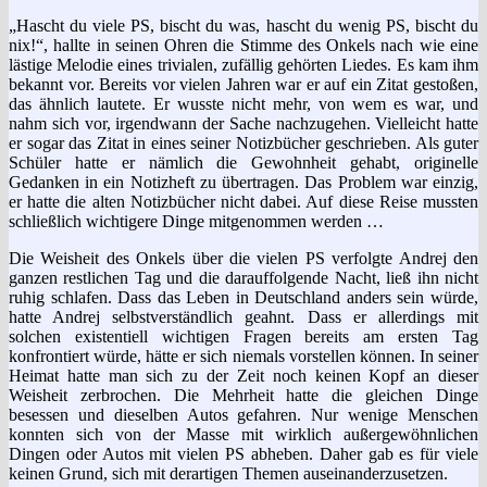
„Hascht du viele PS, bischt du was, hascht du wenig PS, bischt du
nix!“, hallte in seinen Ohren die Stimme des Onkels nach wie eine
lästige Melodie eines trivialen, zufällig gehörten Liedes. Es kam ihm
bekannt vor. Bereits vor vielen Jahren war er auf ein Zitat gestoßen,
das ähnlich lautete. Er wusste nicht mehr, von wem es war, und
nahm sich vor, irgendwann der Sache nachzugehen. Vielleicht hatte
er sogar das Zitat in eines seiner Notizbücher geschrieben. Als guter
Schüler hatte er nämlich die Gewohnheit gehabt, originelle
Gedanken in ein Notizheft zu übertragen. Das Problem war einzig,
er hatte die alten Notizbücher nicht dabei. Auf diese Reise mussten
schließlich wichtigere Dinge mitgenommen werden …
Die Weisheit des Onkels über die vielen PS verfolgte Andrej den
ganzen restlichen Tag und die darauffolgende Nacht, ließ ihn nicht
ruhig schlafen. Dass das Leben in Deutschland anders sein würde,
hatte Andrej selbstverständlich geahnt. Dass er allerdings mit
solchen existentiell wichtigen Fragen bereits am ersten Tag
konfrontiert würde, hätte er sich niemals vorstellen können. In seiner
Heimat hatte man sich zu der Zeit noch keinen Kopf an dieser
Weisheit zerbrochen. Die Mehrheit hatte die gleichen Dinge
besessen und dieselben Autos gefahren. Nur wenige Menschen
konnten sich von der Masse mit wirklich außergewöhnlichen
Dingen oder Autos mit vielen PS abheben. Daher gab es für viele
keinen Grund, sich mit derartigen Themen auseinanderzusetzen.