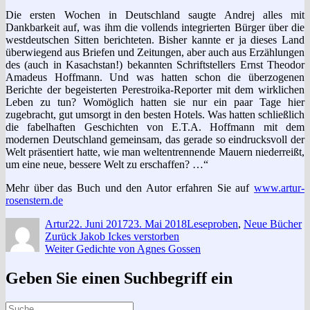
Die ersten Wochen in Deutschland saugte Andrej alles mit
Dankbarkeit auf, was ihm die vollends integrierten Bürger über die
westdeutschen Sitten berichteten. Bisher kannte er ja dieses Land
überwiegend aus Briefen und Zeitungen, aber auch aus Erzählungen
des (auch in Kasachstan!) bekannten Schriftstellers Ernst Theodor
Amadeus Hoffmann. Und was hatten schon die überzogenen
Berichte der begeisterten Perestroika-Reporter mit dem wirklichen
Leben zu tun? Womöglich hatten sie nur ein paar Tage hier
zugebracht, gut umsorgt in den besten Hotels. Was hatten schließlich
die fabelhaften Geschichten von E.T.A. Hoffmann mit dem
modernen Deutschland gemeinsam, das gerade so eindrucksvoll der
Welt präsentiert hatte, wie man weltentrennende Mauern niederreißt,
um eine neue, bessere Welt zu erschaffen? …“
Mehr über das Buch und den Autor erfahren Sie auf
www.artur-
rosenstern.de
Autor
Veröffentlicht
Kategorien
Artur
22. Juni 2017
23. Mai 2018
Leseproben
,
Neue Bücher
Beitragsnavigation
am
Vorheriger
Zurück
Jakob Ickes verstorben
Nächster
Beitrag:
Weiter
Gedichte von Agnes Gossen
Beitrag:
Geben Sie einen Suchbegriff ein
Suche