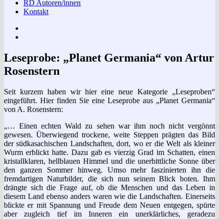
RD Autoren/innen
Kontakt
Impressum
Datenschutzerklärung
Leseprobe: „Planet Germania“ von Artur
Rosenstern
Seit kurzem haben wir hier eine neue Kategorie „Leseproben“
eingeführt. Hier finden Sie eine Leseprobe aus „Planet Germania“
von A. Rosenstern:
„… Einen echten Wald zu sehen war ihm noch nicht vergönnt
gewesen. Überwiegend trockene, weite Steppen prägten das Bild
der südkasachischen Landschaften, dort, wo er die Welt als kleiner
Wurm erblickt hatte. Dazu gab es vierzig Grad im Schatten, einen
kristallklaren, hellblauen Himmel und die unerbittliche Sonne über
den ganzen Sommer hinweg. Umso mehr faszinierten ihn die
fremdartigen Naturbilder, die sich nun seinem Blick boten. Ihm
drängte sich die Frage auf, ob die Menschen und das Leben in
diesem Land ebenso anders waren wie die Landschaften. Einerseits
blickte er mit Spannung und Freude dem Neuen entgegen, spürte
aber zugleich tief im Inneren ein unerklärliches, geradezu