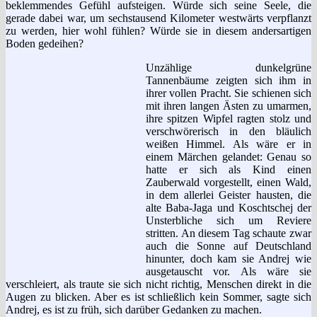
beklemmendes Gefühl aufsteigen. Würde sich seine Seele, die
gerade dabei war, um sechstausend Kilometer westwärts verpflanzt
zu werden, hier wohl fühlen? Würde sie in diesem andersartigen
Boden gedeihen?
Unzählige dunkelgrüne
Tannenbäume zeigten sich ihm in
ihrer vollen Pracht. Sie schienen sich
mit ihren langen Ästen zu umarmen,
ihre spitzen Wipfel ragten stolz und
verschwörerisch in den bläulich
weißen Himmel. Als wäre er in
einem Märchen gelandet: Genau so
hatte er sich als Kind einen
Zauberwald vorgestellt, einen Wald,
in dem allerlei Geister hausten, die
alte Baba-Jaga und Koschtschej der
Unsterbliche sich um Reviere
stritten. An diesem Tag schaute zwar
auch die Sonne auf Deutschland
hinunter, doch kam sie Andrej wie
ausgetauscht vor. Als wäre sie
verschleiert, als traute sie sich nicht richtig, Menschen direkt in die
Augen zu blicken. Aber es ist schließlich kein Sommer, sagte sich
Andrej, es ist zu früh, sich darüber Gedanken zu machen.