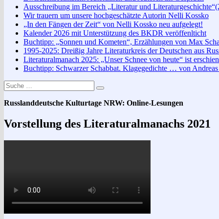
Ausschreibung im Bereich „Literatur und Literaturgeschichte“
Wir trauern um unsere hochgeschätzte Autorin Nelli Kossko
„In den Fängen der Zeit“ von Nelli Kossko neu aufgelegt!
Kalender 2026 mit Unterstützung des BKDR veröffenlticht
Buchtipp: „Sonnen und Kometen“, Erzählungen von Max Scha
1995-2025: Dreißig Jahre Literaturkreis der Deutschen aus Rus
Literaturalmanach 2025: „Unser Schnee von heute“ ist erschie
Buchtipp: Schwarzer Schabbat. Klagegedichte … von Andreas 
Suche
Suchen
nach:
Russlanddeutsche Kulturtage NRW: Online-Lesungen
Vorstellung des Literaturalmanachs 2021