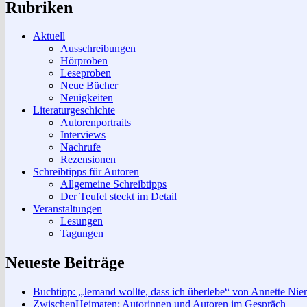
Rubriken
Aktuell
Ausschreibungen
Hörproben
Leseproben
Neue Bücher
Neuigkeiten
Literaturgeschichte
Autorenportraits
Interviews
Nachrufe
Rezensionen
Schreibtipps für Autoren
Allgemeine Schreibtipps
Der Teufel steckt im Detail
Veranstaltungen
Lesungen
Tagungen
Neueste Beiträge
Buchtipp: „Jemand wollte, dass ich überlebe“ von Annette Nier
ZwischenHeimaten: Autorinnen und Autoren im Gespräch