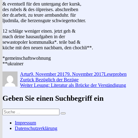
& eventuell für den untergang der kursk,
des rubels & des ölpreises. abschreiben
der dr.arbeit, zu teure armbanduhr. für
ljudmila, die herzensgute schwiegertochter.
12 schläge weniger einen. jetzt geh &
mach deine hausaufgaben in der
sewastopoler kommunalka*. teile bad &
küche mit den neuen nachbarn, den chochli**.
*gemeinschaftswohnung
**ukrainer
Autor
Veröffentlicht
Kategorien
Artur
9. November 2017
9. November 2017
Leseproben
Beitragsnavigation
am
Vorheriger
Zurück
Bezüglich der Bezüge
Nächster
Beitrag:
Weiter
Lesung: Literatur als Brücke der Verständigung
Beitrag:
Geben Sie einen Suchbegriff ein
Suche
Suchen
nach:
Impressum
Datenschutzerklärung