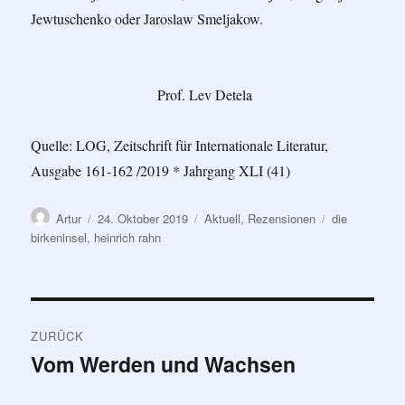
Jewtuschenko oder Jaroslaw Smeljakow.
Prof. Lev Detela
Quelle: LOG, Zeitschrift für Internationale Literatur,
Ausgabe 161-162 /2019 * Jahrgang XLI (41)
Autor
Veröffentlicht
Kategorien
Schlagwörter
Artur
24. Oktober 2019
Aktuell
,
Rezensionen
die
am
birkeninsel
,
heinrich rahn
Beitragsnavigation
ZURÜCK
Vom Werden und Wachsen
Vorheriger
Beitrag: