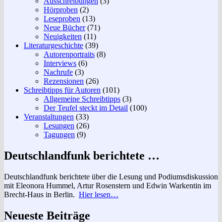
Ausschreibungen
(3)
Hörproben
(2)
Leseproben
(13)
Neue Bücher
(71)
Neuigkeiten
(11)
Literaturgeschichte
(39)
Autorenportraits
(8)
Interviews
(6)
Nachrufe
(3)
Rezensionen
(26)
Schreibtipps für Autoren
(101)
Allgemeine Schreibtipps
(3)
Der Teufel steckt im Detail
(100)
Veranstaltungen
(33)
Lesungen
(26)
Tagungen
(9)
Deutschlandfunk berichtete …
Deutschlandfunk berichtete über die Lesung und Podiumsdiskussion
mit Eleonora Hummel, Artur Rosenstern und Edwin Warkentin im
Brecht-Haus in Berlin.
Hier lesen…
Neueste Beiträge