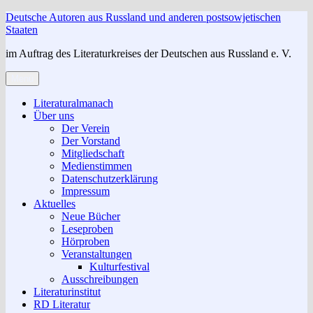
Zum
Deutsche Autoren aus Russland und anderen postsowjetischen
Inhalt
Staaten
springen
im Auftrag des Literaturkreises der Deutschen aus Russland e. V.
Menü
Literaturalmanach
Über uns
Der Verein
Der Vorstand
Mitgliedschaft
Medienstimmen
Datenschutzerklärung
Impressum
Aktuelles
Neue Bücher
Leseproben
Hörproben
Veranstaltungen
Kulturfestival
Ausschreibungen
Literaturinstitut
RD Literatur