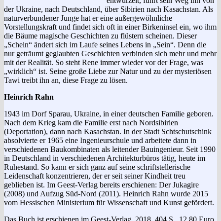
entwurzelt, führt sein Weg ihn von
der Ukraine, nach Deutschland, über Sibirien nach Kasachstan. Als
naturverbundener Junge hat er eine außergewöhnliche
Vorstellungskraft und findet sich oft in einer Birkeninsel ein, wo ihm
die Bäume magische Geschichten zu flüstern scheinen. Dieser
„Schein“ ändert sich im Laufe seines Lebens in „Sein“. Denn die
nur geträumt geglaubten Geschichten verbinden sich mehr und mehr
mit der Realität. So steht Rene immer wieder vor der Frage, was
„wirklich“ ist. Sei­ne große Liebe zur Natur und zu der mysteriösen
Tawi treibt ihn an, diese Frage zu lösen.
Heinrich Rahn
1943 im Dorf Sparau, Ukraine, in einer deutschen Familie geboren.
Nach dem Krieg kam die Familie erst nach Nordsibirien
(Deportation), dann nach Kasachstan. In der Stadt Schtschut­schink
absolvierte er 1965 eine Inge­nieurschule und arbeitete dann in
verschiedenen Baukombi­naten als leitender Bauingenieur. Seit 1990
in Deutschland in ver­schiedenen Archi­tek­turbüros tätig, heute im
Ruhestand. So kann er sich ganz auf seine schriftstellerische
Leidenschaft konzentrieren, der er seit seiner Kindheit treu
geblieben ist. Im Geest-Verlag bereits erschienen: Der Jukagire
(2008) und Aufzug Süd-Nord (2011). Heinrich Rahn wurde 2015
vom Hessischen Ministerium für Wissenschaft und Kunst gefördert.
Das Buch ist erschienen im Geest-Verlag, 2018, 404 S., 12.80 Euro,