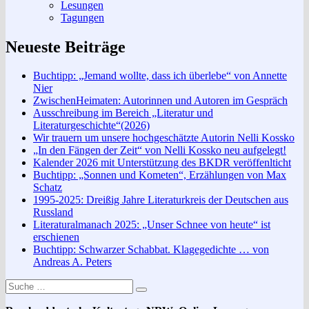
Lesungen
Tagungen
Neueste Beiträge
Buchtipp: „Jemand wollte, dass ich überlebe“ von Annette
Nier
ZwischenHeimaten: Autorinnen und Autoren im Gespräch
Ausschreibung im Bereich „Literatur und
Literaturgeschichte“(2026)
Wir trauern um unsere hochgeschätzte Autorin Nelli Kossko
„In den Fängen der Zeit“ von Nelli Kossko neu aufgelegt!
Kalender 2026 mit Unterstützung des BKDR veröffenlticht
Buchtipp: „Sonnen und Kometen“, Erzählungen von Max
Schatz
1995-2025: Dreißig Jahre Literaturkreis der Deutschen aus
Russland
Literaturalmanach 2025: „Unser Schnee von heute“ ist
erschienen
Buchtipp: Schwarzer Schabbat. Klagegedichte … von
Andreas A. Peters
Suche
Suchen
nach: