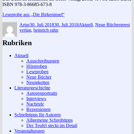
ISBN 978-3-86685-673-8
Leseprobe aus „Die Birkeninsel“
Autor
Veröffentlicht
Kategorien
Schlag
Artur
30. Juli 2018
30. Juli 2018
Aktuell
,
Neue Bücher
geest
am
verlag
,
heinrich rahn
Rubriken
Aktuell
Ausschreibungen
Hörproben
Leseproben
Neue Bücher
Neuigkeiten
Literaturgeschichte
Autorenportraits
Interviews
Nachrufe
Rezensionen
Schreibtipps für Autoren
Allgemeine Schreibtipps
Der Teufel steckt im Detail
Veranstaltungen