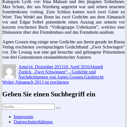
Kategorie Lyrik vor: Irina Malsam und den jüngsten Teilnehmer,
Max Schatz, der aus Nürnberg angereist war und seinen neuesten
Sonettenkranz vortrug. Zum Schluss kamen noch zwei Gäste zu
Wort: Tina Wedel aus Bonn las zwei Gedichte aus dem Almanach
vor und Edgar Seibel präsentierte einen Auszug aus seinem vor
kurzem erschienen Buch “Volksgruppe Unbekannt”, welches eine
Diskussion über den Fremdenhass und das Fremdsein auslöste.
Agnes Gossen trug einige neue Gedichte aus ihrem gerade im Burau
Verlag erschienen zweisprachigen Gedichtband „Zwei Schwingen“
vor. Die Lesung war eine gut besuchte und gelungene Präsentation
von drei Generationen russlanddeutscher Autoren.
Autor
Veröffentlicht
Kategorien
Artur
14. Dezember 2013
10. April 2016
Aktuell
Beitragsnavigation
am
Vorheriger
Zurück
„Zwei Schwingen“ – Gedichte und
Beitrag:
Nachdichtungen von Agnes Gossen-Giesbrecht
Nächster
Weiter
Almanach 2013 ist erschienen
Beitrag:
Geben Sie einen Suchbegriff ein
Suche
Suchen
nach:
Impressum
Datenschutzerklärung