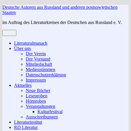
Zum
Deutsche Autoren aus Russland und anderen postsowjetischen
Inhalt
Staaten
springen
im Auftrag des Literaturkreises der Deutschen aus Russland e. V.
Menü
Literaturalmanach
Über uns
Der Verein
Der Vorstand
Mitgliedschaft
Medienstimmen
Datenschutzerklärung
Impressum
Aktuelles
Neue Bücher
Leseproben
Hörproben
Veranstaltungen
Kulturfestival
Ausschreibungen
Literaturinstitut
RD Literatur