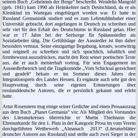
seinem Buch „Geheimnis der Berge“ beschreibt. Wendelin Mangold
(geb. 1941) kam 1990 als Heimkehrer nach Deutschland, da er als
Kleinkind im Wartegau eingebürgert worden war. Er hatte in
Russland Germanistik studiert und es zum Lehrstuhlinhaber einer
Universität gebracht, dort angefangen in Deutsch zu schreiben und
sehr viel für den Erhalt des Deutschtums in Russland getan. Hier
war er 17 Jahre bei der Seelsorge für Spätaussiedler als
Sozialarbeiter tätig. Die Gefühlslage der Aussiedler ist ihm daher
besonders vertraut. Seine einzigartige Begabung, kreativ, wortwitzig
und originell zu schreiben und sich sprachlich, inhaltlich und
formbewusst auszudrücken, macht den Reiz seiner poetischen Texte
aus, die er auch meisterhaft vortrug. Für sein Engagement im
Aussiedlerbereich und die Tragikomödie „Vom Schicksal gezeichnet
und geadelt“ bekam er im Sommer dieses Jahres den
Integrationspreis des Landes Hessen. Er ergänzte auch sehr gut den
Hauptvortrag durch seine eigenen Erinnerungen über
russlanddeutsche Autoren, die er persönlich gekannt und erlebt
hatte.
Artur Rosenstern trug einige seiner Gedichte und einen Prosaauszug
aus dem Buch „Planet Germania“ vor. Als Mitglied des Vorstandes
des Literaturkreises überreichte er Martin Thielmann die
Ehrenurkunde für den 1. Platz in der Kategorie Prosa im vom Verein
durchgeführten Wettbewerb „Almanach 2013“ (Literaturblätter
deutscher Autoren aus Russland) und stellte auch zwei Sieger in der