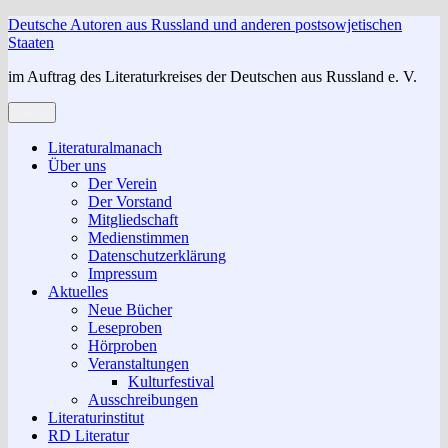
Zum
Deutsche Autoren aus Russland und anderen postsowjetischen
Inhalt
Staaten
springen
im Auftrag des Literaturkreises der Deutschen aus Russland e. V.
Menü
Literaturalmanach
Über uns
Der Verein
Der Vorstand
Mitgliedschaft
Medienstimmen
Datenschutzerklärung
Impressum
Aktuelles
Neue Bücher
Leseproben
Hörproben
Veranstaltungen
Kulturfestival
Ausschreibungen
Literaturinstitut
RD Literatur