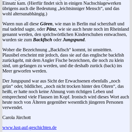
Einsatz kam. (Hierfür findet sich in einigen Nachschlagewerken
übrigens auch die Bedeutung „leichtsinniger Mensch“, und das
wohl altersunabhängig.)
Waren nun all diese
Gören
, wie man in Berlin mal scherzhaft und
mal tadelnd sagte, oder
Pänz
, wie sie auch heute noch im Rheinland
genannt werden, den sprichwörtlichen Kinderschuhen entwachsen,
wurden sie zum
Backfisch
oder
Jungspund
.
Woher die Bezeichnung „Backfisch“ kommt, ist umstritten.
Plausibel erscheint mir jedoch, dass sie auf das englische backfish
zurückgeht, mit dem Angler Fische bezeichnen, die noch zu klein
sind, um gefangen zu werden, und die deshalb zurück (back) ins
Meer geworfen werden.
Der Jungspund war aus Sicht der Erwachsenen ebenfalls „noch
grün“ oder, bildlicher, „noch nicht trocken hinter den Ohren“, das
heißt, er hatte noch keine Ahnung vom richtigen Leben und
entsprechend viele Flausen im Kopf. Ironisch wird dieses Wort auch
heute noch von Älteren gegenüber wesentlich jüngeren Personen
verwendet.
Carola Jürchott
www.lust-auf-geschichten.de