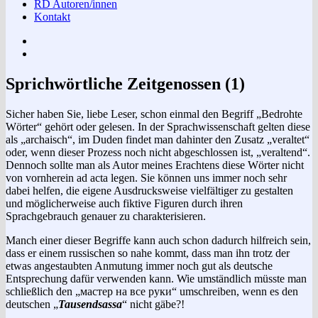
RD Autoren/innen
Kontakt
Impressum
Datenschutzerklärung
Sprichwörtliche Zeitgenossen (1)
Sicher haben Sie, liebe Leser, schon einmal den Begriff „Bedrohte
Wörter“ gehört oder gelesen. In der Sprachwissenschaft gelten diese
als „archaisch“, im Duden findet man dahinter den Zusatz „veraltet“
oder, wenn dieser Prozess noch nicht abgeschlossen ist, „veraltend“.
Dennoch sollte man als Autor meines Erachtens diese Wörter nicht
von vornherein ad acta legen. Sie können uns immer noch sehr
dabei helfen, die eigene Ausdrucksweise vielfältiger zu gestalten
und möglicherweise auch fiktive Figuren durch ihren
Sprachgebrauch genauer zu charakterisieren.
Manch einer dieser Begriffe kann auch schon dadurch hilfreich sein,
dass er einem russischen so nahe kommt, dass man ihn trotz der
etwas angestaubten Anmutung immer noch gut als deutsche
Entsprechung dafür verwenden kann. Wie umständlich müsste man
schließlich den „мастер на все руки“ umschreiben, wenn es den
deutschen „
Tausendsassa
“ nicht gäbe?!