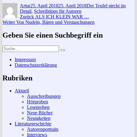
Autor
Veröffentlicht
Kategorien
Artur
25. April 2018
25. April 2018
Der Teufel steckt im
am
Detail
,
Schreibtipps für Autoren
Beitragsnavigation
Vorheriger
Zurück
ALS ICH KLEIN WAR …
Nächster
Beitrag:
Weiter
Von Nudeln, Bären und Verstauchungen
Beitrag:
Geben Sie einen Suchbegriff ein
Suche
Suchen
nach:
Impressum
Datenschutzerklärung
Rubriken
Aktuell
Ausschreibungen
Hörproben
Leseproben
Neue Bücher
Neuigkeiten
Literaturgeschichte
Autorenportraits
Interviews