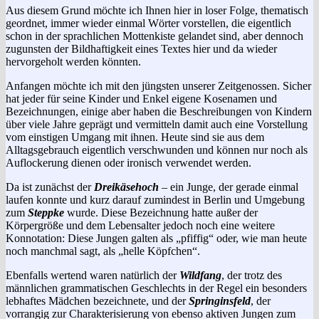
Aus diesem Grund möchte ich Ihnen hier in loser Folge, thematisch
geordnet, immer wieder einmal Wörter vorstellen,
die eigentlich
schon in der sprachlichen Mottenkiste gelandet sind, aber dennoch
zugunsten der Bildhaftigkeit eines Textes hier und da wieder
hervorgeholt werden könnten.
Anfangen möchte ich mit den jüngsten unserer Zeitgenossen. Sicher
hat jeder für seine Kinder und Enkel eigene Kosenamen und
Bezeichnungen, einige aber haben die Beschreibungen von Kindern
über viele Jahre geprägt und vermitteln damit auch eine Vorstellung
vom einstigen Umgang mit ihnen. Heute sind sie aus dem
Alltagsgebrauch eigentlich verschwunden und können nur noch als
Auflockerung dienen oder ironisch verwendet werden.
Da ist zunächst der
Dreikäsehoch
– ein Junge, der gerade einmal
laufen konnte und kurz darauf zumindest in Berlin und Umgebung
zum
Steppke
wurde. Diese Bezeichnung hatte außer der
Körpergröße und dem Lebensalter jedoch noch eine weitere
Konnotation: Diese Jungen galten als „pfiffig“ oder, wie man heute
noch manchmal sagt, als „helle Köpfchen“.
Ebenfalls wertend waren natürlich der
Wildfang
, der trotz des
männlichen grammatischen Geschlechts in der Regel ein besonders
lebhaftes Mädchen bezeichnete, und der
Springinsfeld
, der
vorrangig zur Charakterisierung von ebenso aktiven Jungen zum