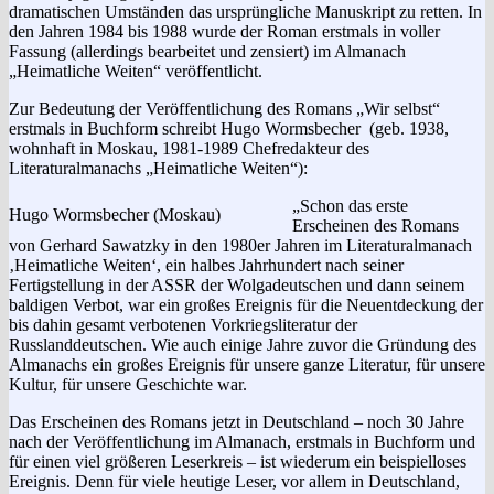
dramatischen Umständen das ursprüngliche Manuskript zu retten. In
den Jahren 1984 bis 1988 wurde der Roman erstmals in voller
Fassung (allerdings bearbeitet und zensiert) im Almanach
„Heimatliche Weiten“ veröffentlicht.
Zur Bedeutung der Veröffentlichung des Romans „Wir selbst“
erstmals in Buchform schreibt Hugo Wormsbecher (geb. 1938,
wohnhaft in Moskau, 1981-1989 Chefredakteur des
Literaturalmanachs „Heimatliche Weiten“):
„Schon das erste
Hugo Wormsbecher (Moskau)
Erscheinen des Ro­mans
von Gerhard Sawatzky in den 1980er Jahren im Literaturalmanach
‚Heimatliche Weiten‘, ein halbes Jahrhundert nach seiner
Fertigstellung in der ASSR der Wolgadeutschen und dann seinem
baldigen Verbot, war ein großes Ereignis für die Neuentdeckung der
bis dahin gesamt verbotenen Vorkriegsliteratur der
Russlanddeutschen. Wie auch einige Jahre zuvor die Gründung des
Almanachs ein großes Ereignis für unsere ganze Literatur, für unsere
Kultur, für unsere Geschichte war.
Das Erscheinen des Romans jetzt in Deutschland – noch 30 Jahre
nach der Veröffentlichung im Almanach, erstmals in Buchform und
für einen viel größeren Leserkreis – ist wiederum ein beispielloses
Ereignis. Denn für viele heutige Leser, vor allem in Deutschland,