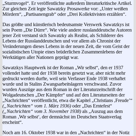
„Sturmvogel“. Er veröffentlichte außerdem literaturkritische Artikel.
Zur gleichen Zeit legte Sawatzky Prosawerke vor: „Unter weißen
Mördern“, „Partisanengrab“ oder „Drei Kollektivisten erzählen“.
Das größte und künstlerisch bedeutsamste Verswerk Sawatzkys ist
sein Poem „Die Dürre“. Wie viele andere russlanddeutsche Autoren
jener Zeit verstand sich Sawatzky als Realist, als Schilderer des
Lebens der Russlanddeutschen und vor allem als Chronist der
Veränderungen dieses Lebens in der neuen Zeit, die vom Geist der
sozialistischen Utopie eines brüderlichen Zusammenlebens der
Werktätigen aller Nationen geprägt war.
Sawatzkys Hauptwerk ist der Roman „Wir selbst“, den er 1937
vollendet hatte und der 1938 bereits gesetzt war, aber nicht mehr
gedruckt werden durfte, weil sein Verfasser Ende 1938 verhaftet
wurde und in Stalins Zwangsarbeitslagern verschwand. Zuvor
wurden Auszüge aus dem Roman in der Literaturzeitschrift der
Wolgadeutschen „Der Kämpfer“ und auf den Literaturseiten der
„Nachrichten“ veröffentlicht, etwa die Kapitel „Christians ,Freude’“
(„Nachrichten“ vom 1. März 1936)
oder „Das Erntefest“
(„Nachrichten“ vom 3. November 1938)
als „Auszug aus dem
Roman ‚Wir selbst‘, der demnächst im Deutschen Staatsverlag
erscheint“.
Noch am 16. Oktober 1938 war in den „Nachrichten“ in der Notiz