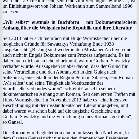
war eine Tat! Die ihm sehr, sehr bald zum Verhängnis wurde…“, ist
im Einleitungswort von Johann Warkentin zum Sammelband 1996
zu lesen.
„Wir selbst“ erstmals in Buchform – mit Dokumentarischem
Anhang über die Wolgadeutsche Republik und ihre Literatur
Seit 2013 hat er sich mehrfach mit Hugo Wormsbecher über die
möglichen Gründe für Sawatzkys Verhaftung Ende 1938
ausgetauscht. „Bislang sind weder in den Moskauer Archiven und
auch nicht in Engels Dokumente zum Prozess aufgetaucht. Es ist
daher auch nicht ausreichend bekannt, warum Gerhard Sawatzky
verhaftet wurde. Auszugehen ist aber davon, dass der Grund für
seine Verurteilung und den Abtransport in den Gulag nach
Solikamsk, einer Stadt in der Region Perm in Sibirien, sein Roman
‚Wir selbst‘ und seine Tätigkeit als Vorsitzender des
Schriftstellerverbandes waren“, schreibt Gansel in seinem
dokumentarischen Anhang zum Roman. Seit dem ersten Treffen mit
Hugo Wormsbecher im November 2013 habe es „eine intensive
Beschäftigung mit der russlanddeutschen Literatur gegeben, und
dabei waren wir schon bald auf die tragische Geschichte um
Gerhard Sawatzky und die Vernichtung seines Romans gestoßen“,
so Gansel.
Der Roman wird begleitet von einem umfassenden Nachwort, in
dem Carsten Gansel nicht nur von den dramatischen Ereignissen