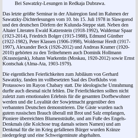
Bei Sawatzky-Lesungen in Redkaja Dubrawa.
Das letzte größte Seminar in der Altairegion fand im Rahmen der
Sawatzky-Dichterlesungen vom 10. bis 15. Juli 1978 in Slaw­gorod
und den deutschen Dörfern der Kulunda-Steppe statt. Neben den
Altaier Literaten Ewald Katzenstein (1918-1992), Waldemar Spaar
(1923-2014), Friedrich Bolger (1915-1988), Edmund Günther
(1922-1982), Peter Klassen (1906-1998), Woldemar Herdt (1917-
1997), Alexander Beck (1926-2012) und Andreas Kramer (1920-
2010) gehörten zu den Teilnehmern auch Dominik Hollmann
(Krasnojarsk), Johann Warkentin (Moskau, 1920-2012) sowie Ernst
Kontschak (Alma-Ata, 1903-1979).
Die eigentlichen Feierlichkeiten zum Jubiläum von Gerhard
Sawatzky, fanden im vollbesetzten Saal des Dorfklubs von
Protassowo im Rayon Chabary statt. Die ideologische Umrahmung
durfte auch diesmal nicht fehlen. Die Feierlichkeiten sollten nicht
zuletzt zum emotionalen Erlebnis für die gesamten Dorfbewohner
werden und die Loyalität der Sowjetmacht gegenüber den
verbannten Deutschen demonstrieren. Die Gäste wurden nach
gutem russischen Brauch überall mit Brot und Salz empfangen,
Pioniere überreichten Blumensträuße, und am Fuße des Engels-
Denkmals (die Kolchose trug damals seinen Namen) und am
Denkmal für die im Krieg gefallenen Bürger wurden Kränze
niedergelegt und eine Schweigeminute abgehalten.