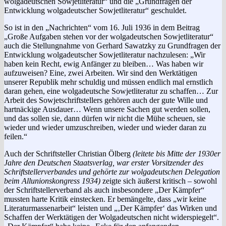
wolgadeutschen Sowjetliteratur“ und die „Grundfragen der
Entwicklung wolgadeutscher Sow­jetliteratur“ geschuldet.
So ist in den „Nachrichten“ vom 16. Juli 1936 in dem Beitrag
„Große Aufgaben stehen vor der wolgadeutschen Sowjetliteratur“
auch die Stellungnahme von Gerhard Sawatzky zu Grundfragen der
Entwicklung wolgadeutscher Sowjetliteratur nachzulesen: „Wir
haben kein Recht, ewig Anfänger zu bleiben… Was haben wir
aufzuweisen? Eine, zwei Arbeiten. Wir sind den Werktätigen
unserer Republik mehr schuldig und müssen endlich mal ernstlich
daran gehen, eine wolgadeutsche Sowjetliteratur zu schaffen… Zur
Arbeit des Sowjetschriftstellers gehören auch der gute Wille und
hartnäckige Ausdauer… Wenn unsere Sachen gut werden sollen,
und das sollen sie, dann dürfen wir nicht die Mühe scheuen, sie
wieder und wieder umzuschreiben, wieder und wieder daran zu
feilen.“
Auch der Schriftsteller Christian Ölberg
(leitete bis Mitte der 1930er
Jahre den Deutschen Staatsverlag, war erster Vorsitzender des
Schriftstellerverbandes und gehörte zur wolgadeutschen Delegation
beim Allunionskongress 1934)
zeigte sich äußerst kritisch – sowohl
der Schriftstellerverband als auch insbesondere „Der Kämpfer“
mussten harte Kritik einstecken. Er bemängelte, dass „wir keine
Literaturmassenarbeit“ leisten und „‚Der Kämpfer‘ das Wirken und
Schaffen der Werktätigen der Wolgadeutschen nicht widerspiegelt“.