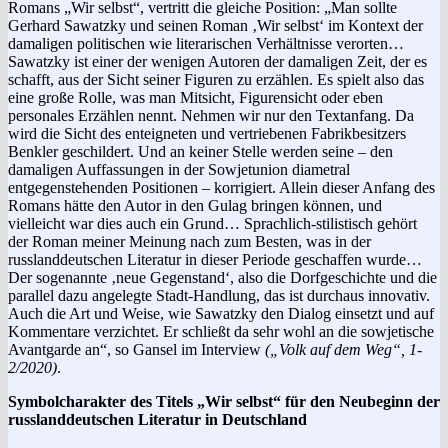
Romans „Wir selbst“, vertritt die gleiche Position: „Man sollte
Gerhard Sawatzky und seinen Roman ‚Wir selbst‘ im Kontext der
damaligen politischen wie literarischen Verhältnisse verorten…
Sawatzky ist einer der wenigen Autoren der damaligen Zeit, der es
schafft, aus der Sicht seiner Figuren zu erzählen. Es spielt also das
eine große Rolle, was man Mitsicht, Figurensicht oder eben
personales Erzählen nennt. Nehmen wir nur den Textanfang. Da
wird die Sicht des enteigneten und vertriebenen Fabrikbesitzers
Benkler geschildert. Und an keiner Stelle werden seine – den
damaligen Auffassungen in der Sowjetunion diametral
entgegenstehenden Positionen – korrigiert. Allein dieser Anfang des
Romans hätte den Autor in den Gulag bringen können, und
vielleicht war dies auch ein Grund… Sprachlich-stilistisch gehört
der Roman meiner Meinung nach zum Besten, was in der
russlanddeutschen Literatur in dieser Periode geschaffen wurde…
Der sogenannte ‚neue Gegenstand‘, also die Dorfgeschichte und die
parallel dazu angelegte Stadt-Handlung, das ist durchaus innovativ.
Auch die Art und Weise, wie Sawatzky den Dialog einsetzt und auf
Kommentare verzichtet. Er schließt da sehr wohl an die sowjetische
Avantgarde an“, so Gansel im Interview
(„Volk auf dem Weg“, 1-
2/2020)
.
Symbolcharakter des Titels „Wir selbst“ für den Neubeginn der
russlanddeutschen Literatur in Deutschland