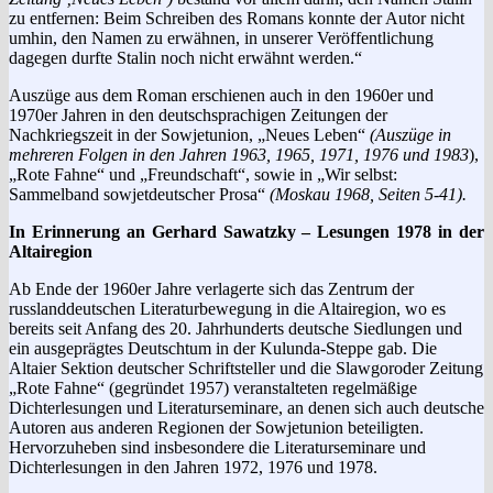
zu entfernen: Beim Schreiben des Romans konnte der Autor nicht
umhin, den Namen zu erwähnen, in unserer Veröffentlichung
dagegen durfte Stalin noch nicht erwähnt werden.“
Auszüge aus dem Roman erschienen auch in den 1960er und
1970er Jahren in den deutschsprachigen Zeitungen der
Nachkriegszeit in der Sowjetunion, „Neues Leben“
(Auszüge in
mehreren Folgen in den Jahren 1963, 1965, 1971, 1976 und 1983
),
„Rote Fahne“ und „Freundschaft“, sowie in „Wir selbst:
Sammelband sowjetdeutscher Prosa“
(Moskau 1968, Seiten 5-41).
In Erinnerung an Gerhard Sawatzky – Lesungen 1978 in der
Altairegion
Ab Ende der 1960er Jahre verlagerte sich das Zentrum der
russlanddeutschen Literaturbewegung in die Altairegion, wo es
bereits seit Anfang des 20. Jahrhunderts deutsche Siedlungen und
ein ausgeprägtes Deutschtum in der Kulunda-Steppe gab. Die
Altaier Sektion deutscher Schriftsteller und die Slawgoroder Zeitung
„Rote Fahne“ (gegründet 1957) veranstalteten regelmäßige
Dichterlesungen und Literaturseminare, an denen sich auch deutsche
Autoren aus anderen Regionen der Sow­jetunion beteiligten.
Hervorzuheben sind insbesondere die Literaturseminare und
Dichterlesungen in den Jahren 1972, 1976 und 1978.