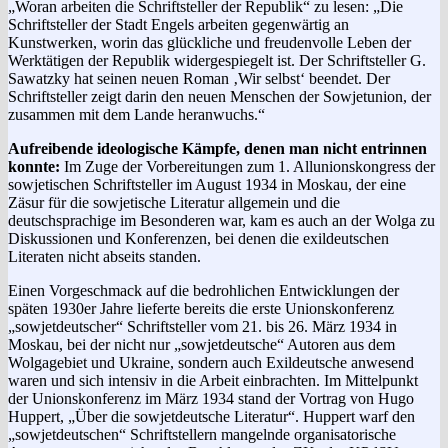
„Woran arbeiten die Schriftsteller der Republik“ zu lesen: „Die
Schriftsteller der Stadt Engels arbeiten gegenwärtig an
Kunstwerken, worin das glückliche und freudenvolle Leben der
Werktätigen der Republik widergespiegelt ist. Der Schriftsteller G.
Sawatzky hat seinen neuen Roman ‚Wir selbst‘ beendet. Der
Schriftsteller zeigt darin den neuen Menschen der Sowjetunion, der
zusammen mit dem Lande heranwuchs.“
Aufreibende ideologische Kämpfe, denen man nicht entrinnen
konnte:
Im Zuge der Vorbereitungen zum 1. All­unionskongress der
sowjetischen Schriftsteller im August 1934 in Moskau, der eine
Zäsur für die sowjetische Literatur allgemein und die
deutschsprachige im Besonderen war, kam es auch an der Wolga zu
Diskussionen und Konferenzen, bei denen die exildeutschen
Literaten nicht abseits standen.
Einen Vorgeschmack auf die bedrohlichen Entwicklungen der
späten 1930er Jahre lieferte bereits die erste Unionskonferenz
„sowjetdeutscher“ Schriftsteller vom 21. bis 26. März 1934 in
Moskau, bei der nicht nur „sowjetdeutsche“ Autoren aus dem
Wolgagebiet und Ukraine, sondern auch Exildeutsche anwesend
waren und sich intensiv in die Arbeit einbrachten. Im Mittelpunkt
der Unionskonferenz im März 1934 stand der Vortrag von Hugo
Huppert, „Über die sowjetdeutsche Literatur“. Huppert warf den
„sowjetdeutschen“ Schriftstellern mangelnde organisatorische