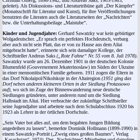
Christian Ölberg, 1898-1942, und Andreas Saks, 1903-1983,
geleitet). Als Diskussions- und Literaturtribüne galt „Der Kämpfer“
(Monatsschrift für Literatur und Kunst), für ihre Veröffentlichungen
benutzten die Literaten auch die Literaturseiten der „Nachrichten“
bzw. die Unterhaltungsbeilage „Maistube“.
Kinder und Jugendjahre:
Gerhard Sawatzky war kein gebürtiger
Wolgadeutscher. „Er sprach ein perfektes Hochdeutsch, verbarg
aber auch nicht sein Platt, das er von zu Hause aus dem Altai
mitgebracht hatte“, erinnerte sich sein damaliger Kollege, der
Schriftsteller Andreas Saks
(„Rote Fahne“ Nr. 55 vom 8. Juli 1978).
Sawatzky wurde am 26. Dezember 1901 in der deutschen Kolonie
Blumenfeld (Gouvernement Jekaterinoslaw) im Süden der Ukraine
in einer mennonitischen Familie geboren. 1911 zogen die Eltern in
das Dorf Nikolaipol/Nikolskoje in der Altairegion
(1951 ging das
Dorf neben anderen kleineren Orten in der Siedlung Protassowo
auf),
wo sich im Zuge der Binnenwanderung neue deutsche
Siedlungen gründeten, unter anderem rund um die Siedlung
Halbstadt im Altai. Hier verbrachte der zukünftige Schriftsteller
seine Jugendjahre und arbeitete nach dem Schulabschluss 1920 bis
1923 als Lehrer in der örtlichen Dorfschule.
„Sein Vater bot alles auf, um dem begabten Jungen Bildung
angedeihen zu lassen“, bemerkte Dominik Hollmann (1899-1990) in
einem Sawatzky-Porträt („Zweig eines großen Baumes“, Verlag
„Kasachstan“, 1974). Der „Nachrichten“-Mitarbeiter und damalige