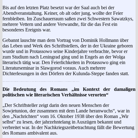
Bis auf den letzten Platz besetzt war der Saal auch bei der
Abendveranstaltung. Keiner, ob alt oder jung, wollte der Feier
fernbleiben. Im Zuschauerraum saßen zwei Schwestern Sawatzkys,
mehrere Vettern und andere Verwandte, für die das Fest ein
besonderes Ereignis war.
Gebannt lauschte man dem Vortrag von Dominik Hollmann über
das Leben und Werk des Schriftstellers, der in der Ukraine geboren
wurde und in Protassowo seine Kinderjahre verbrachte, bevor er
zum Studium nach Leningrad ging und in Engels an der Wolga
literarisch tätig war. Den Feierlichkeiten in Protassowo ging ein
Literaturseminar in Slawgorod voraus. Auch mehrere
Dichterlesungen in den Dörfern der Kulunda-Steppe fanden statt.
Über die Sawatzky-Lesungen berichteten die deutschsprachigen Zeitungen „Neues Leben“ und „Freundschaft“ sowie besonders ausgiebig und schon im Vorfeld die „Rote Fahne“. Es wurden nicht nur Beträge über Sawatzkys Leben und Werk und den Verlauf der Lesungen veröffentlicht, sondern auch ein Auszug aus seinem Roman „Wir selbst“ und einige seiner Gedichte nachgedruckt. Sogar ein Dankschreiben der Witwe Sophie Sawatzky konnte man in der „Roten Fahne“ nachlesen. Aufschlussreich waren auch die Erinnerungen von Dominik Hollmann, Herbert Henke, Friedrich Bolger und Andreas Saks, die Sawatzky noch persönlich gekannt hatten.
Die Bedeutung des Romans „im Kontext der damaligen
politischen wie literarischen Verhältnisse verorten“
„Der Schriftsteller zeigt darin den neuen Menschen der
Sowjetunion, der zusammen mit dem Lande heranwuchs“, war in
den „Nachrichten“ vom 16. Oktober 1938 über den Roman „Wir
selbst“ zu lesen, der jahrzehntelang in Auszügen bekannt und
verbreitet war. In der Nachkriegszeitbetrachtung fällt die Bewertung
des Romans ambivalent aus.