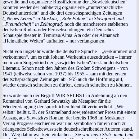
gewollte und organisierte Russifizierung der „Sowjetdeutschen“
konnten weder der halbherzig organisierte „muttersprachliche
Deutschunterricht“ und die drei deutschsprachigen Zeitungen
(„Neues Leben“ in Moskau, „Rote Fahne“ in Slawgorod und
„Freundschaft“ in Zelinograd)
noch die mancherorts etablierten
deutschen Radio- oder Fernsehsendungen, ein Deutsches
Schauspieltheater in Temirtau/Alma-Ata oder der Almanach
„Heimatliche Weiten“ aufhalten – nur verlangsamen.
Nicht von ungefähr wurde die deutsche Sprache – „verkümmert und
verkommen“, um es mit Johann Warkentin auszudrücken – immer
mehr zum Sorgenkind der „sowjetdeutschen“/russlanddeutschen
Literatur. Schon nach den Jahren des Großen Schweigens – von
1941 (teilweise schon von 1937) bis 1955 – kam mit den ersten
deutschsprachigen Zeitungen ab 1955 auch die Hoffnung auf,
wieder deutsch schreiben zu dürfen, deutsch schreiben zu können.
So wurde auch der Begriff WIR SELBST in Anlehnung an den
Romantitel von Gerhard Sawatzky als Metapher für die
Wiedererlangung der sprachlichen Identität verinnerlicht. „Wir
selbst“ heißt z. B. der Sammelband sowjetdeutscher Prosa mit einem
Auszug aus Sawatzkys Roman, der bereits 1968 im Moskauer
Verlag Progress erschienen war und symbolisch für ein noch zu
erlangendes Selbstbewusstsein deutschschreibender Autoren stand.
Der Weg dahin war kein einfacher:
„Sie war mein Stolz, mein Leid,