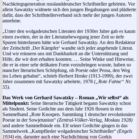
Nachkriegsgeneration russlanddeutscher Schriftsteller gehörten. Vor
allem Sawatzky widmete sich den jungen Begabungen und plädierte
dafür, dass der Schriftstellerverband sich mehr der jungen Autoren
annehme.
„Unter den wolgadeutschen Literaten der 1930er Jahre gab es kaum
einen zweiten, der in der Literaturbewegung jener Zeit so tiefe
Spuren hinterlassen hätte wie Gerhard Sawatzky. An den Redakteur
der Zeitschrift ‚Der Kämpfer‘ wandte sich jeder angehende Literat.
Und wir erinnern uns mit Dankbarkeit an die Unterstützung und
Hilfe, die wir dort erhalten konnten. … Seine Winke und Hinweise,
die er in einer sehr delikaten Form vorzubringen wusste, haben so
mancher literarischen Schöpfung, ob Poesie oder Prosa, den Weg
ins Leben gebahnt“, schrieb Herbert Henke (1913-1999), der zwei
Jahre zusammen mit Sawatzky arbeitete, 1978
(„Rote Fahne“ Nr.
55).
Das Werk von Gerhard Sawatzky – Roman „Wir selbst“ als
Mittelpunkt:
Seine literarische Tätigkeit begann Sawatzky schon
als Student. Seine Gedichte aus dem Jahr 1926 flossen in den
Sammelband „Rote Knospen. Sammlung 1 deutscher revolutionärer
Poesie in der Sowjet­union“
(Zentral-Völker-Verlag, Moskau 1928)
und andere Sammelbände ein. Elf seiner Gedichte gingen in das
Sammelwerk „Kampflieder wolgadeutscher Schriftsteller“
(Engels
1934)
ein, darunter auch eine Nachdichtung von Gorkis