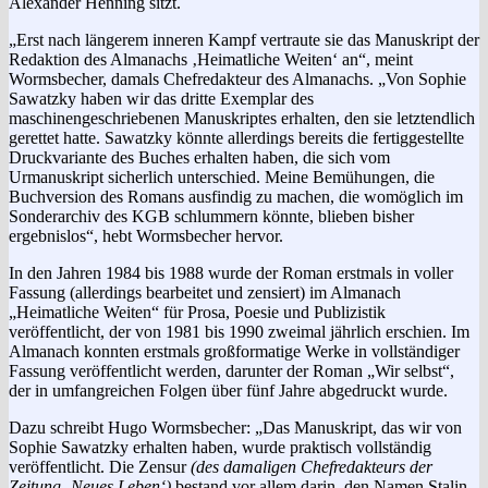
Alexander Henning sitzt.
„Erst nach längerem inneren Kampf vertraute sie das Manuskript der
Redaktion des Almanachs ‚Heimatliche Weiten‘ an“, meint
Wormsbecher, damals Chefredakteur des Almanachs. „Von Sophie
Sawatzky haben wir das dritte Exemplar des
maschinengeschriebenen Manuskriptes erhalten, den sie letztendlich
gerettet hatte. Sawatzky könnte allerdings bereits die fertiggestellte
Druckvariante des Buches erhalten haben, die sich vom
Urmanuskript sicherlich unterschied. Meine Bemühungen, die
Buchversion des Romans ausfindig zu machen, die womöglich im
Sonderarchiv des KGB schlummern könnte, blieben bisher
ergebnislos“, hebt Wormsbecher hervor.
In den Jahren 1984 bis 1988 wurde der Roman erstmals in voller
Fassung (allerdings bearbeitet und zensiert) im Almanach
„Heimatliche Weiten“ für Prosa, Poesie und Publizistik
veröffentlicht, der von 1981 bis 1990 zweimal jährlich erschien. Im
Almanach konnten erstmals großformatige Werke in vollständiger
Fassung veröffentlicht werden, darunter der Roman „Wir selbst“,
der in umfangreichen Folgen über fünf Jahre abgedruckt wurde.
Dazu schreibt Hugo Wormsbecher: „Das Manuskript, das wir von
Sophie Sawatzky erhalten haben, wurde praktisch vollständig
veröffentlicht. Die Zensur
(des damaligen Chefredakteurs der
Zeitung ‚Neues Leben‘)
bestand vor allem darin, den Namen Stalin