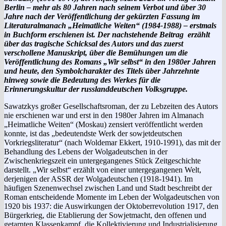
Berlin – mehr als 80 Jahren nach seinem Verbot und über 30
Jahre nach der Veröffentlichung der gekürzten Fassung im
Literaturalmanach „Heimatliche Weiten“ (1984-1988) – erstmals
in Buchform erschienen ist. Der nachstehende Beitrag erzählt
über das tragische Schicksal des Autors und das zuerst
verschollene Manuskript, über die Bemühungen um die
Veröffentlichung des Romans „Wir selbst“ in den 1980er Jahren
und heute, den Symbolcharakter des Titels über Jahrzehnte
hinweg sowie die Bedeutung des Werkes für die
Erinnerungskultur der russlanddeutschen Volksgruppe.
Sawatzkys großer Gesellschaftsroman, der zu Lebzeiten des Autors
nie erschienen war und erst in den 1980er Jahren im Almanach
„Heimatliche Weiten“ (Moskau) zensiert veröffentlicht werden
konnte, ist das „bedeutendste Werk der sowjetdeutschen
Vorkriegsliteratur“ (nach Woldemar Ekkert, 1910-1991), das mit der
Behandlung des Lebens der Wolgadeutschen in der
Zwischenkriegszeit ein untergegangenes Stück Zeitgeschichte
darstellt. „Wir selbst“ erzählt von einer untergegangenen Welt,
derjenigen der ASSR der Wolgadeutschen (1918-1941). Im
häufigen Szenenwechsel zwischen Land und Stadt beschreibt der
Roman entscheidende Momente im Leben der Wolgadeutschen von
1920 bis 1937: die Auswirkungen der Oktoberrevolution 1917, den
Bürgerkrieg, die Etablierung der Sowjetmacht, den offenen und
getarnten Klassenkampf, die Kollektivierung und Industrialisierung.