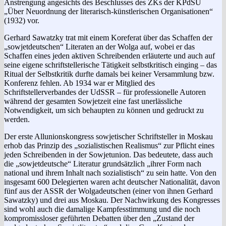
Anstrengung angesichts des Beschlusses des ZKs der KPdSU
„Über Neuordnung der literarisch-künstlerischen Organisationen“
(1932) vor.
Gerhard Sawatzky trat mit einem Koreferat über das Schaffen der
„sowjetdeutschen“ Literaten an der Wolga auf, wobei er das
Schaffen eines jeden aktiven Schreibenden erläuterte und auch auf
seine eigene schriftstellerische Tätigkeit selbstkritisch einging – das
Ritual der Selbstkritik durfte damals bei keiner Versammlung bzw.
Konferenz fehlen. Ab 1934 war er Mitglied des
Schriftstellerverbandes der UdSSR – für professionelle Autoren
während der gesamten Sowjetzeit eine fast unerlässliche
Notwendigkeit, um sich behaupten zu können und gedruckt zu
werden.
Der erste Allunionskongress sowjetischer Schriftsteller in Moskau
erhob das Prinzip des „sozialistischen Realismus“ zur Pflicht eines
jeden Schreibenden in der Sowjetunion. Das bedeutete, dass auch
die „sowjetdeutsche“ Literatur grundsätzlich „ihrer Form nach
national und ihrem Inhalt nach sozialistisch“ zu sein hatte. Von den
insgesamt 600 Delegierten waren acht deutscher Nationalität, davon
fünf aus der ASSR der Wolgadeutschen (einer von ihnen Gerhard
Sawatzky) und drei aus Moskau. Der Nachwirkung des Kongresses
sind wohl auch die damalige Kampfesstimmung und die noch
kompromissloser geführten Debatten über den „Zustand der