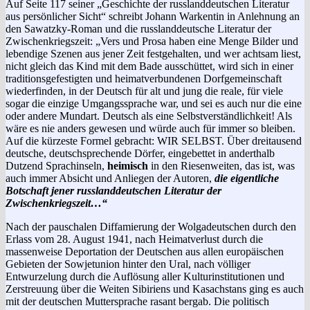
Auf Seite 117 seiner „Geschichte der russlanddeutschen Literatur
aus persönlicher Sicht“ schreibt Johann Warkentin in Anlehnung an
den Sawatzky-Roman und die russlanddeutsche Literatur der
Zwischenkriegszeit: „Vers und Prosa haben eine Menge Bilder und
lebendige Szenen aus jener Zeit festgehalten, und wer achtsam liest,
nicht gleich das Kind mit dem Bade ausschüttet, wird sich in einer
traditionsgefestigten und heimatverbundenen Dorfgemeinschaft
wiederfinden, in der Deutsch für alt und jung die reale, für viele
sogar die einzige Umgangssprache war, und sei es auch nur die eine
oder andere Mundart. Deutsch als eine Selbstverständlichkeit! Als
wäre es nie anders gewesen und würde auch für immer so bleiben.
Auf die kürzeste Formel gebracht: WIR SELBST. Über dreitausend
deutsche, deutschsprechende Dörfer, eingebettet in anderthalb
Dutzend Sprachinseln,
heimisch
in den Riesenweiten, das ist, was
auch immer Absicht und Anliegen der Autoren,
die eigentliche
Botschaft jener russlanddeutschen Literatur der
Zwischenkriegszeit…“
Nach der pauschalen Diffamierung der Wolgadeutschen durch den
Erlass vom 28. August 1941, nach Heimatverlust durch die
massenweise Deportation der Deutschen aus allen europäischen
Gebieten der Sow­jetunion hinter den Ural, nach völliger
Entwurzelung durch die Auflösung aller Kulturinstitutionen und
Zerstreuung über die Weiten Sibiriens und Kasachstans ging es auch
mit der deutschen Muttersprache rasant bergab. Die politisch