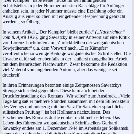
„Der Kämpfer“ habe keine „Ecke für den anfangenden
Schriftsteller. In jeder Nummer müssten Ratschläge für Anfänger
enthalten sein, in jeder Nummer müsste eine Erzählung oder ein
Auszug aus einer solchen mit eingehender Besprechung gebracht
werden“, so Ölberg.
In seinem Artikel „‚Der Kämpfer‘ bleibt zurück“
(„Nachrichten“
vom 8. April 1936)
ging Sawatzky in seiner Antwort auf eine Kritik
von Lorenz Lochthofen am „Zurückbleiben der wolgadeutschen
Sowjetliteratur“ u.a. dem Vorwurf nach, „Der Kämpfer“
veröffentliche zu wenige Beiträge wolgadeutscher Schriftsteller. Die
Ursache dafür sah er ebenfalls in der „äußerst mangelhaften Arbeit
mit dem literarischen Nachwuchs“. Zwar bekomme die Redaktion
viel Material von angehenden Autoren, aber das wenigste sei
druckreif.
In ihren Erinnerungen betonten einige Zeitgenossen Sawatzkys
Strenge sich selbst gegenüber. Diese kam auch bei der
Druckfertigstellung des Romans „Wir selbst“ zum Ausdruck. „Viele
Tage lang saß er mehrere Stunden zusammen mit dem Stilredakteur
des Verlags und unterzog mit ihm Satz für Satz einer sprachlich-
stilistischen Prüfung“, ist bei Hollmann nachzulesen. Das
Erscheinen des Romans durfte er aber nicht mehr erleben. Das
Leben des führenden wolgadeutschen Schriftstellers Gerhard
Sawatzky endete am 1. Dezember 1944 im Arbeitslager Solikamsk,
einem der zahlreichen stalinistischen Konzentrationslager für