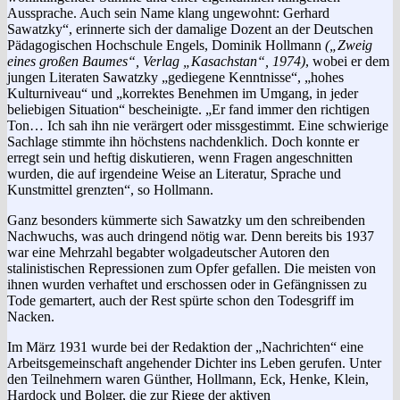
Aussprache. Auch sein Name klang ungewohnt: Gerhard
Sawatzky“, erinnerte sich der damalige Dozent an der Deutschen
Pädagogischen Hochschule Engels, Dominik Hollmann
(„Zweig
eines großen Baumes“, Verlag „Kasachstan“, 1974)
, wobei er dem
jungen Literaten Sawatzky „gediegene Kenntnisse“, „hohes
Kulturniveau“ und „korrektes Benehmen im Umgang, in jeder
beliebigen Situation“ bescheinigte. „Er fand immer den richtigen
Ton… Ich sah ihn nie verärgert oder missgestimmt. Eine schwierige
Sachlage stimmte ihn höchstens nachdenklich. Doch konnte er
erregt sein und heftig diskutieren, wenn Fragen angeschnitten
wurden, die auf irgendeine Weise an Literatur, Sprache und
Kunstmittel grenzten“, so Hollmann.
Ganz besonders kümmerte sich Sawatzky um den schreibenden
Nachwuchs, was auch dringend nötig war. Denn bereits bis 1937
war eine Mehrzahl begabter wolgadeutscher Autoren den
stalinistischen Repressionen zum Opfer gefallen. Die meisten von
ihnen wurden verhaftet und erschossen oder in Gefängnissen zu
Tode gemartert, auch der Rest spürte schon den Todesgriff im
Nacken.
Im März 1931 wurde bei der Redaktion der „Nachrichten“ eine
Arbeitsgemeinschaft angehender Dichter ins Leben gerufen. Unter
den Teilnehmern waren Günther, Hollmann, Eck, Henke, Klein,
Hardock und Bolger, die zur Riege der aktiven