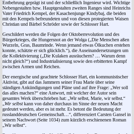
Entbehrung geprägt ist und der schließlich Ingenieur wird. Wichtige
Nebengestalten bzw. Hauptgestalten zweiten Ranges sind Heinrichs
Vater Friedrich Kempel, der Kasachenjunge Kindybaj, die beiden
mit den Kempels befreundeten und von diesen protegierten Waisen
Christian und Bärbel Schröder sowie der Schlosser Hart.
Geschildert werden die Folgen der Oktoberrevolution und des
Bürgerkrieges, die Hungersnot an der Wolga („Die Menschen aßen
Wurzeln, Gras, Baumrinde. Wenn jemand etwas Ölkuchen erstehen
konnte, schätzte er sich glücklich.“), die Auseinandersetzungen um
die Kollektivierung („Die Kulaken ausräuchern? … Warum denn
nicht gleich?“) und Industrialisierung sowie den erbitterten Kampf
zwischen Armen und Reichen.
Der energische und geachtete Schlosser Hart, ein kommunistischer
Aktivist, gibt auf das Jammern seiner Frau Marie über seine
ständigen Ankündigungen und Pläne und auf ihre Frage: „Wer soll
das alles machen?“ eine Antwort, mit welcher der Autor sein
gesamtes Werk überschrieben hat: „Wir selbst, Marie, wir selbst.“
„
Wir selbst
kann von daher durchaus im Sinne der neuen Macht
gedeutet werden, aber es ist mehr. Es betont die Bedeutung der
russlanddeutschen Gemeinschaft…“, differenziert Carsten Gansel in
seinem Nachwort (Seite 1034) zum kürzlich erschienenen Roman
„Wir selbst“.