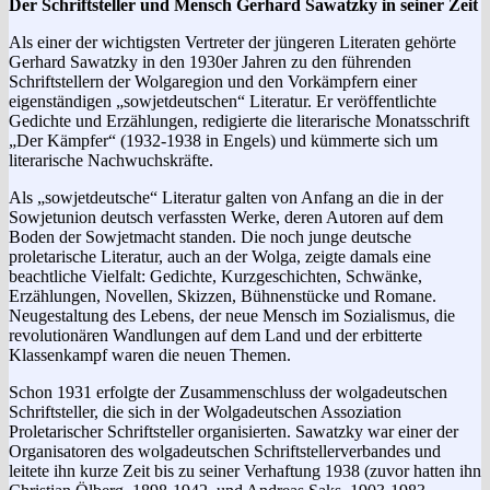
Der Schriftsteller und Mensch Gerhard Sawatzky in seiner Zeit
Als einer der wichtigsten Vertreter der jüngeren Literaten gehörte
Gerhard Sawatzky in den 1930er Jahren zu den führenden
Schriftstellern der Wolgaregion und den Vorkämpfern einer
eigenständigen „sowjetdeutschen“ Literatur. Er veröffentlichte
Gedichte und Erzählungen, redigierte die literarische Monatsschrift
„Der Kämpfer“ (1932-1938 in Engels) und kümmerte sich um
literarische Nachwuchskräfte.
Als „sowjetdeutsche“ Literatur galten von Anfang an die in der
Sowjetunion deutsch verfassten Werke, deren Autoren auf dem
Boden der Sowjetmacht standen. Die noch junge deutsche
proletarische Literatur, auch an der Wolga, zeigte damals eine
beachtliche Vielfalt: Gedichte, Kurzgeschichten, Schwänke,
Erzählungen, Novellen, Skizzen, Bühnenstücke und Romane.
Neugestaltung des Lebens, der neue Mensch im Sozialismus, die
revolutionären Wandlungen auf dem Land und der erbitterte
Klassenkampf waren die neuen Themen.
Schon 1931 erfolgte der Zusammenschluss der wolgadeutschen
Schriftsteller, die sich in der Wolgadeutschen Assoziation
Proletarischer Schriftsteller organisierten. Sawatzky war einer der
Organisatoren des wolgadeutschen Schriftstellerverbandes und
leitete ihn kurze Zeit bis zu seiner Verhaftung 1938 (zuvor hatten ihn