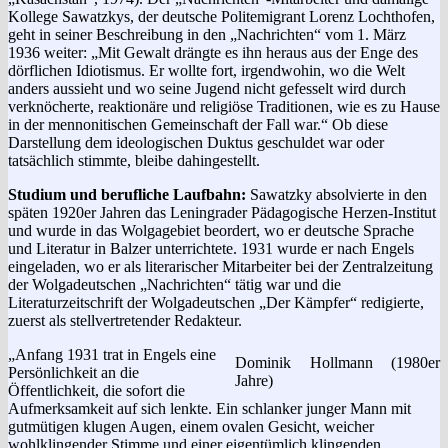
Kollege Sawatzkys, der deutsche Politemigrant Lorenz Lochthofen,
geht in seiner Beschreibung in den „Nachrichten“ vom 1. März
1936 weiter: „Mit Gewalt drängte es ihn heraus aus der Enge des
dörflichen Idiotismus. Er wollte fort, irgendwohin, wo die Welt
anders aussieht und wo seine Jugend nicht gefesselt wird durch
verknöcherte, reaktionäre und religiöse Traditionen, wie es zu Hause
in der mennonitischen Gemeinschaft der Fall war.“ Ob diese
Darstellung dem ideologischen Duktus geschuldet war oder
tatsächlich stimmte, bleibe dahingestellt.
Studium und berufliche Laufbahn:
Sawatzky absolvierte in den
späten 1920er Jahren das Leningrader Pädagogische Herzen-Institut
und wurde in das Wolgagebiet beordert, wo er deutsche Sprache
und Literatur in Balzer unterrichtete. 1931 wurde er nach Engels
eingeladen, wo er als literarischer Mitarbeiter bei der Zentralzeitung
der Wolgadeutschen „Nachrichten“ tätig war und die
Literaturzeitschrift der Wolgadeutschen „Der Kämpfer“ redigierte,
zuerst als stellvertretender Redakteur.
„Anfang 1931 trat in Engels eine
Dominik Hollmann (1980er
Persönlichkeit an die
Jahre)
Öffentlichkeit, die sofort die
Aufmerksamkeit auf sich lenkte. Ein schlanker junger Mann mit
gutmütigen klugen Augen, einem ovalen Gesicht, weicher
wohlklingender Stimme und einer eigentümlich klingenden