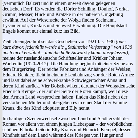
(vermutlich Balzer) und in einem unweit davon gelegenen
deutschen Dorf. Es werden die Dörfer Schilling, Dönhof, Norka,
Grimm, Messer, Huck und Kratzke in der näheren Umgebung
erwähnt. Auf der Wiesenseite der Wolga finden Seelmann,
Lysanderhöh, Kukkus und Schwed Erwähnung. Die Hauptstadt
Engels kommt nur einmal kurz ins Bild.
Zeitlich eingerahmt sei das Geschehen von 1921 bis 1936
(oder
kurz davor, jedenfalls werde die „Stalinsche Verfassung“ von 1936
noch nicht erwähnt – und die hätte Sawatzky kaum ausgelassen)
,
meinte der russlanddeutsche Schriftsteller und Kritiker Johann
Warkentin (1920-2012). Die Handlung beginnt mit einer Szene aus
dem Bürgerkrieg. Der reiche Fabrikant und Anhänger der Weißen,
Eduard Benkler, flieht in einem Eisenbahnzug vor der Roten Armee
und lässt dabei seine schwerkranke Schwiegertochter Anna und
deren Kind zurück. Vier Bolschewiken, darunter der Wolgadeutsche
Friedrich Kempel, der auf der Seite der Roten kämpft, weil diese
den Armen Land versprochen haben, finden das Kind neben der
verstorbenen Mutter und übergeben es in einer Stadt der Familie
Kraus, die das Kind adoptiert und Elly nennt.
Im häufigen Szenenwechsel zwischen Land und Stadt erzählt der
Roman vor allem von einem jungen Liebespaar – der vorbildlichen,
schönen Fabrikarbeiterin Elly Kraus und Heinrich Kempel, dessen
Kindheit auf dem Land während des Krieges von Hunger und