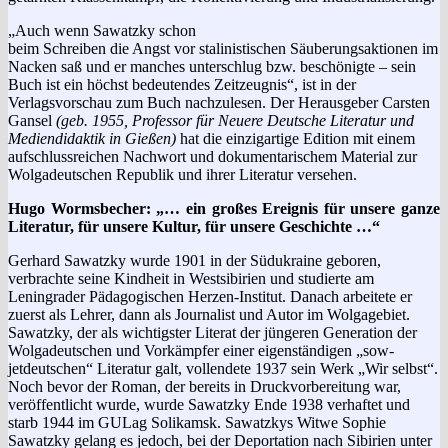
„Auch wenn Sawatzky schon
beim Schreiben die Angst vor stalinistischen Säuberungsaktionen im
Nacken saß und er manches unterschlug bzw. beschönigte – sein
Buch ist ein höchst bedeutendes Zeitzeugnis“, ist in der
Verlagsvorschau zum Buch nachzulesen. Der Herausgeber Carsten
Gansel
(geb. 1955, Professor für Neuere Deutsche Literatur und
Mediendidaktik in Gießen)
hat die einzigartige Edition mit einem
aufschlussreichen Nachwort und dokumentarischem Material zur
Wolgadeutschen Republik und ihrer Literatur versehen.
Hugo Wormsbecher: „… ein großes Ereignis für unsere ganze
Literatur, für unsere Kultur, für unsere Geschichte …“
Gerhard Sawatzky wurde 1901 in der Süd­ukraine geboren,
verbrachte seine Kindheit in Westsibirien und studierte am
Leningrader Pädagogischen Herzen-Institut. Danach arbeitete er
zuerst als Lehrer, dann als Journalist und Autor im Wolgagebiet.
Sawatzky, der als wichtigster Literat der jüngeren Generation der
Wolgadeutschen und Vorkämpfer einer eigenständigen „sow­
jetdeutschen“ Literatur galt, vollendete 1937 sein Werk „Wir selbst“.
Noch bevor der Roman, der bereits in Druckvorbereitung war,
veröffentlicht wurde, wurde Sawatzky Ende 1938 verhaftet und
starb 1944 im GULag Solikamsk. Sawatzkys Witwe Sophie
Sawatzky gelang es jedoch, bei der Deportation nach Sibirien unter