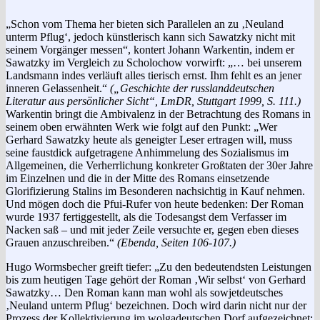
„Schon vom Thema her bieten sich Parallelen an zu ‚Neuland
unterm Pflug‘, jedoch künstlerisch kann sich Sawatzky nicht mit
seinem Vorgänger messen“, kontert Johann Warkentin, indem er
Sawatzky im Vergleich zu Scholochow vorwirft: „… bei unserem
Landsmann indes verläuft alles tierisch ernst. Ihm fehlt es an jener
inneren Gelassenheit.“
(„Geschichte der russlanddeutschen
Literatur aus persönlicher Sicht“, LmDR, Stuttgart 1999, S. 111.)
Warkentin bringt die Ambivalenz in der Betrachtung des Romans in
seinem oben erwähnten Werk wie folgt auf den Punkt: „Wer
Gerhard Sawatzky heute als geneigter Leser ertragen will, muss
seine faustdick aufgetragene Anhimmelung des Sozialismus im
Allgemeinen, die Verherrlichung konkreter Großtaten der 30er Jahre
im Einzelnen und die in der Mitte des Romans einsetzende
Glorifizierung Stalins im Besonderen nachsichtig in Kauf nehmen.
Und mögen doch die Pfui-Rufer von heute bedenken: Der Roman
wurde 1937 fertiggestellt, als die Todesangst dem Verfasser im
Nacken saß – und mit jeder Zeile versuchte er, gegen eben dieses
Grauen anzuschreiben.“
(Ebenda, Seiten 106-107.)
Hugo Wormsbecher greift tiefer: „Zu den bedeutendsten Leistungen
bis zum heutigen Tage gehört der Roman ‚Wir selbst‘ von Gerhard
Sawatzky… Den Roman kann man wohl als sowjetdeutsches
‚Neuland unterm Pflug‘ bezeichnen. Doch wird darin nicht nur der
Prozess der Kollektivierung im wolgadeutschen Dorf aufgezeichnet;