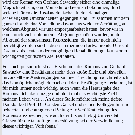
wird der Roman von Gerhard Sawatzky sicher eine einmalige
Möglichkeit sein, eine Vorstellung davon zu bekommen, durch
welche Härten die Russlanddeutschen in den damaligen
schwierigsten Umbruchzeiten gegangen sind – zusammen mit dem
ganzen Land; eine Vorstellung davon, aus welcher Zerrüttung, aus
welchem Abgrund wir uns emporgearbeitet hatten, bevor wir in
einen noch viel schlimmeren Abgrund gestoßen wurden, in den
Abgrund der grausamsten Repressionen, die immer noch nicht
berichtigt worden sind – dieses immer noch fortwährende Unrecht
lässt uns bis heute an der endgültigen Rehabilitierung als unserem
wichtigsten politischen Ziel festhalten.
Für mich persönlich ist das Erscheinen des Romans von Gerhard
Sawatzky eine Bestätigung mehr, dass große Ziele und bisweilen
unvorstellbare Anstrengungen zu ihrer Erreichung manchmal auch
das Unmögliche möglich machen. Diese Bestätigung zu erfahren, ist
für mich immer noch wichtig, auch wenn die Herausgabe des
Romans nicht das einzige und nicht mal das wichtigste Ziel in
meinem Leben war… An dieser Stelle möchte ich meine tiefste
Dankbarkeit Prof. Dr. Carsten Gansel und seinen Kollegen für ihren
beherzten und couragierten Beitrag zur Veröffentlichung des
Romans aussprechen, wie auch der Justus-Liebig-Universität
Gießen für die tatkräftige Unterstützung bei der Verwirklichung
dieses wichtigen Vorhabens.“