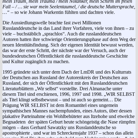
mein Traum, mein Trauma / mein Notanker, mein Schirm im freien
Fall – / … sie war mein Seelentaumel, / die deutsche Muttersprache,
…“
– so wie Johann Warkentin fühlten und dachten viele.
Die Aussiedlungswelle brachte fast zwei Millionen
Russlanddeutsche in das Land ihrer Vorfahren, viele von ihnen – zu
viele – buchstäblich „sprachlos“. Auch die russlanddeutschen
Autoren hatten ihre schwierige Orientierungsphase auf dem Weg der
neuen Identitätsfindung. Sich der eigenen Identität bewusst werden,
das war der erste Schritt, der nächste war der Versuch, auch der
bundesdeutschen Öffentlichkeit die russlanddeutsche Geschichte
und Kultur zugänglich zu machen.
1995 gründete sich unter dem Dach der LmDR und des Kulturrats
der Deutschen aus Russland der Autorenkreis der Deutschen aus
Russland, der sich der Öffentlichkeit mit den Russlanddeutschen
Literaturblättern „Wir selbst“ vorstellte. Drei Almanache unter
diesem Titel sind erschienen, 1996, 1997 und 1998. „WIR SELBST
als Titel klingt selbstbewusst – und ist auch so gemeint… Die
Prägung WIR SELBST ist dem Romantitel eines ungemein
sympathischen Mannes nachempfunden, eines Autors, über dessen
plakative Parteinahme ein Wohlbehüteter aus Itzehohe und etwelche
Begnadeten der späten Geburt heute schöngeistig die Nase rümpfen
mögen – dass Gerhard Sawatzky uns Russlanddeutsche so
apostrophierte , und war im Schreckensjahr 1937 – schon das allein