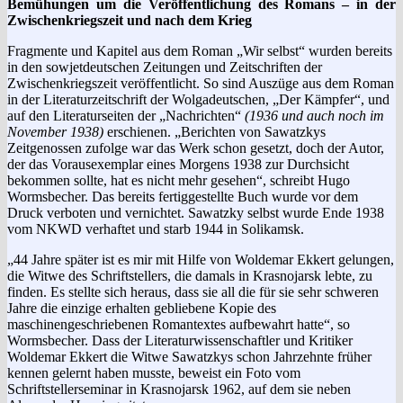
Bemühungen um die Veröffentlichung des Romans – in der
Zwischenkriegszeit und nach dem Krieg
Fragmente und Kapitel aus dem Roman „Wir selbst“ wurden bereits
in den sowjetdeutschen Zeitungen und Zeitschriften der
Zwischenkriegszeit veröffentlicht. So sind Auszüge aus dem Roman
in der Literaturzeitschrift der Wolgadeutschen, „Der Kämpfer“, und
auf den Literaturseiten der „Nachrichten“
(1936 und auch noch im
November 1938)
erschienen. „Berichten von Sawatzkys
Zeitgenossen zufolge war das Werk schon gesetzt, doch der Autor,
der das Vorausexemplar eines Morgens 1938 zur Durchsicht
bekommen sollte, hat es nicht mehr gesehen“, schreibt Hugo
Wormsbecher. Das bereits fertiggestellte Buch wurde vor dem
Druck verboten und vernichtet. Sawatzky selbst wurde Ende 1938
vom NKWD verhaftet und starb 1944 in Solikamsk.
„44 Jahre später ist es mir mit Hilfe von Woldemar Ekkert gelungen,
die Witwe des Schriftstellers, die damals in Krasnojarsk lebte, zu
finden. Es stellte sich heraus, dass sie all die für sie sehr schweren
Jahre die einzige erhalten gebliebene Kopie des
maschinengeschriebenen Romantextes aufbewahrt hatte“, so
Wormsbecher. Dass der Literaturwissenschaftler und Kritiker
Woldemar Ekkert die Witwe Sawatzkys schon Jahrzehnte früher
kennen gelernt haben musste, beweist ein Foto vom
Schriftstellerseminar in Krasnojarsk 1962, auf dem sie neben