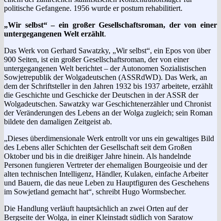
politische Gefangene. 1956 wurde er postum rehabilitiert.
„Wir selbst“ – ein großer Gesellschaftsroman, der von einer
untergegangenen Welt erzählt
.
Das Werk von Gerhard Sawatzky, „Wir selbst“, ein Epos von über
900 Seiten, ist ein großer Gesellschaftsroman, der von einer
untergegangenen Welt berichtet – der Autonomen Sozialistischen
Sowjetrepublik der Wolgadeutschen (ASSRdWD). Das Werk, an
dem der Schriftsteller in den Jahren 1932 bis 1937 arbeitete, erzählt
die Geschichte und Geschicke der Deutschen in der ASSR der
Wolgadeutschen. Sawatzky war Geschichtenerzähler und Chronist
der Veränderungen des Lebens an der Wolga zugleich; sein Roman
bildete den damaligen Zeitgeist ab.
„Dieses überdimensionale Werk entrollt vor uns ein gewaltiges Bild
des Lebens aller Schichten der Gesellschaft seit dem Großen
Oktober und bis in die dreißiger Jahre hi­nein. Als handelnde
Personen fungieren Vertreter der ehemaligen Bourgeoisie und der
alten technischen Intelligenz, Händler, Kulaken, einfache Arbeiter
und Bauern, die das neue Leben zu Hauptfiguren des Geschehens
im Sowjetland gemacht hat“, schreibt Hugo Wormsbecher.
Die Handlung verläuft hauptsächlich an zwei Orten auf der
Bergseite der Wolga, in einer Kleinstadt südlich von Saratow