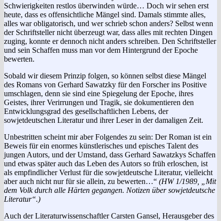
Schwierigkeiten restlos überwinden würde… Doch wir sehen erst
heute, dass es offensichtliche Mängel sind. Damals stimmte alles,
alles war obligatorisch, und wer schrieb schon anders? Selbst wenn
der Schriftsteller nicht überzeugt war, dass alles mit rechten Dingen
zuging, konnte er dennoch nicht anders schreiben. Den Schriftsteller
und sein Schaffen muss man vor dem Hintergrund der Epoche
bewerten.
Sobald wir diesem Prinzip folgen, so können selbst diese Mängel
des Romans von Gerhard Sawatzky für den Forscher ins Positive
umschlagen, denn sie sind eine Spiegelung der Epoche, ihres
Geistes, ihrer Verirrungen und Tragik, sie dokumentieren den
Entwicklungsgrad des gesellschaftlichen Lebens, der
sowjetdeutschen Literatur und ihrer Leser in der damaligen Zeit.
Unbestritten scheint mir aber Folgendes zu sein: Der Roman ist ein
Beweis für ein enormes künstlerisches und episches Talent des
jungen Autors, und der Umstand, dass Gerhard Sawatzkys Schaffen
und etwas später auch das Leben des Autors so früh erloschen, ist
als empfindlicher Verlust für die sowjetdeutsche Literatur, vielleicht
aber auch nicht nur für sie allein, zu bewerten…“
(HW 1/1989, „Mit
dem Volk durch alle Härten gegangen. Notizen über sowjetdeutsche
Literatur“.)
Auch der Literaturwissenschaftler Carsten Gansel, Herausgeber des