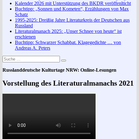
Kalender 2026 mit Unterstützung des BKDR veröffenlticht
Buchtipp: „Sonnen und Kometen“, Erzählungen von Max
Schatz
1995-2025: Dreißig Jahre Literaturkreis der Deutschen aus
Russland
Literaturalmanach 2025: „Unser Schnee von heute“ ist
erschienen
Buchtipp: Schwarzer Schabbat. Klagegedichte … von
Andreas A. Peters
Suche
Suchen
nach:
Russlanddeutsche Kulturtage NRW: Online-Lesungen
Vorstellung des Literaturalmanachs 2021