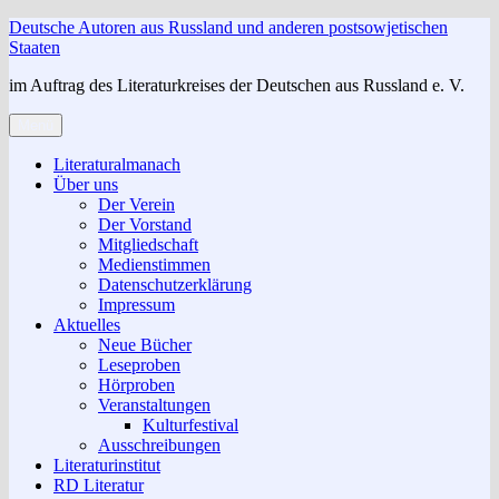
Zum
Deutsche Autoren aus Russland und anderen postsowjetischen
Inhalt
Staaten
springen
im Auftrag des Literaturkreises der Deutschen aus Russland e. V.
Menü
Literaturalmanach
Über uns
Der Verein
Der Vorstand
Mitgliedschaft
Medienstimmen
Datenschutzerklärung
Impressum
Aktuelles
Neue Bücher
Leseproben
Hörproben
Veranstaltungen
Kulturfestival
Ausschreibungen
Literaturinstitut
RD Literatur