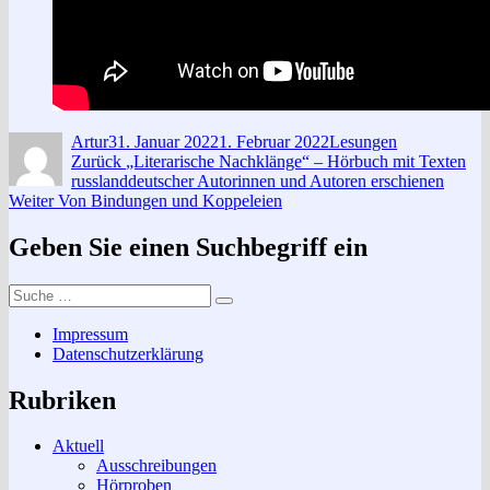
Autor
Veröffentlicht
Kategorien
Artur
31. Januar 2022
1. Februar 2022
Lesungen
Beitragsnavigation
am
Vorheriger
Zurück
„Literarische Nachklänge“ – Hörbuch mit Texten
Beitrag:
russlanddeutscher Autorinnen und Autoren erschienen
Nächster
Weiter
Von Bindungen und Koppeleien
Beitrag:
Geben Sie einen Suchbegriff ein
Suche
Suchen
nach:
Impressum
Datenschutzerklärung
Rubriken
Aktuell
Ausschreibungen
Hörproben