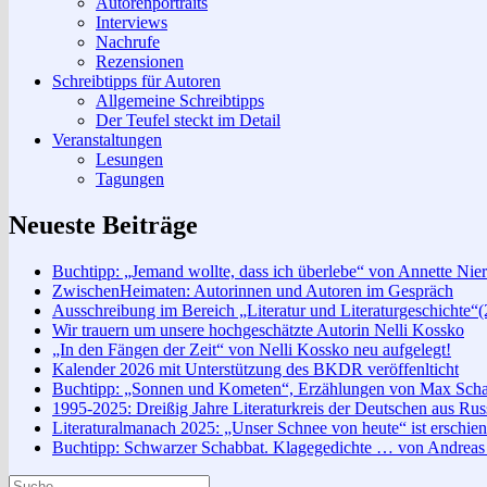
Autorenportraits
Interviews
Nachrufe
Rezensionen
Schreibtipps für Autoren
Allgemeine Schreibtipps
Der Teufel steckt im Detail
Veranstaltungen
Lesungen
Tagungen
Neueste Beiträge
Buchtipp: „Jemand wollte, dass ich überlebe“ von Annette Nier
ZwischenHeimaten: Autorinnen und Autoren im Gespräch
Ausschreibung im Bereich „Literatur und Literaturgeschichte“
Wir trauern um unsere hochgeschätzte Autorin Nelli Kossko
„In den Fängen der Zeit“ von Nelli Kossko neu aufgelegt!
Kalender 2026 mit Unterstützung des BKDR veröffenlticht
Buchtipp: „Sonnen und Kometen“, Erzählungen von Max Scha
1995-2025: Dreißig Jahre Literaturkreis der Deutschen aus Rus
Literaturalmanach 2025: „Unser Schnee von heute“ ist erschie
Buchtipp: Schwarzer Schabbat. Klagegedichte … von Andreas 
Suche