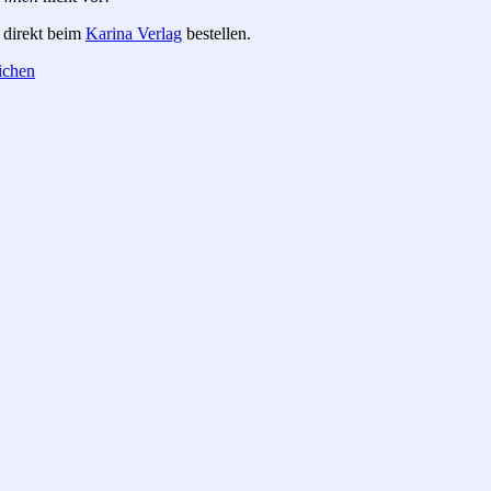
 direkt beim
Karina Verlag
bestellen.
ter
ichen