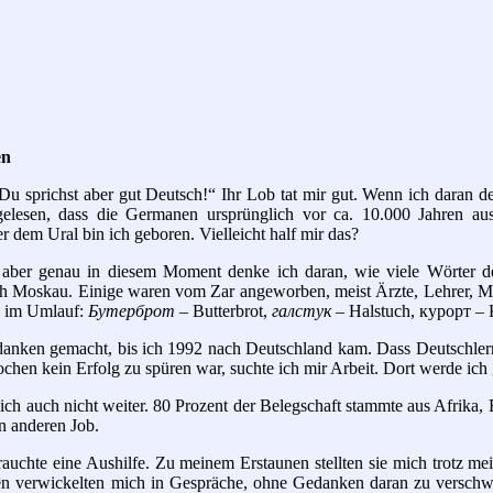
en
Du sprichst aber gut Deutsch!“ Ihr Lob tat mir gut. Wenn ich daran de
gelesen, dass die Germanen ursprünglich vor ca. 10.000 Jahren a
er dem Ural bin ich geboren. Vielleicht half mir das?
t, aber genau in diesem Moment denke ich daran, wie viele Wörter d
h Moskau. Einige waren vom Zar angeworben, meist Ärzte, Lehrer, Mi
te im Umlauf:
Бутерброт
– Butterbrot,
галстук
– Halstuch, курорт – 
danken gemacht, bis ich 1992 nach Deutschland kam. Dass Deutschlern
chen kein Erfolg zu spüren war, suchte ich mir Arbeit. Dort werde ich g
ch auch nicht weiter. 80 Prozent der Belegschaft stammte aus Afrika, 
en anderen Job.
uchte eine Aushilfe. Zu meinem Erstaunen stellten sie mich trotz mei
en verwickelten mich in Gespräche, ohne Gedanken daran zu verschwe