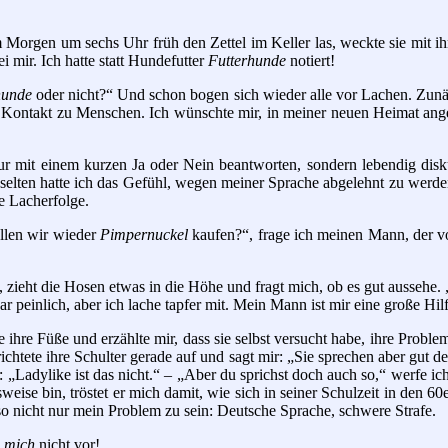
em Morgen um sechs Uhr früh den Zettel im Keller las, weckte sie mit 
i mir. Ich hatte statt Hundefutter
Futterhunde
notiert!
hunde
oder nicht?“ Und schon bogen sich wieder alle vor Lachen. Zunäc
te Kontakt zu Menschen. Ich wünschte mir, in meiner neuen Heimat an
nur mit einem kurzen Ja oder Nein beantworten, sondern lebendig dis
hr selten hatte ich das Gefühl, wegen meiner Sprache abgelehnt zu wer
e Lacherfolge.
llen wir wieder
Pimpernuckel
kaufen?“, frage ich meinen Mann, der vo
ieht die Hosen etwas in die Höhe und fragt mich, ob es gut aussehe. „
zwar peinlich, aber ich lache tapfer mit. Mein Mann ist mir eine große 
re Füße und erzählte mir, dass sie selbst versucht habe, ihre Probleme
htete ihre Schulter gerade auf und sagt mir: „Sie sprechen aber gut deu
: „Ladylike ist das nicht.“ – „Aber du sprichst doch auch so,“ werfe 
eise bin, tröstet er mich damit, wie sich in seiner Schulzeit in den 6
lso nicht nur mein Problem zu sein: Deutsche Sprache, schwere Strafe.
i
mich
nicht vor!