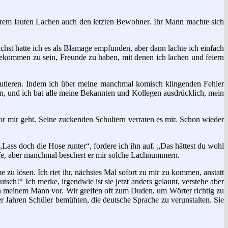
ihrem lauten Lachen auch den letzten Bewohner. Ihr Mann machte sich
hst hatte ich es als Blamage empfunden, aber dann lachte ich einfach
gekommen zu sein, Freunde zu haben, mit denen ich lachen und feiern
kutieren. Indem ich über meine manchmal komisch klingenden Fehler
den, und ich bat alle meine Bekannten und Kollegen ausdrücklich, mein
r mir geht. Seine zuckenden Schultern verraten es mir. Schon wieder
Lass doch die Hose runter“, fordere ich ihn auf. „Das hättest du wohl
Hilfe, aber manchmal beschert er mir solche Lachnummern.
 zu lösen. Ich riet ihr, nächstes Mal sofort zu mir zu kommen, anstatt
tsch!“ Ich merke, irgendwie ist sie jetzt anders gelaunt, verstehe aber
ich meinem Mann vor. Wir greifen oft zum Duden, um Wörter richtig zu
0er Jahren Schüler bemühten, die deutsche Sprache zu verunstalten. Sie