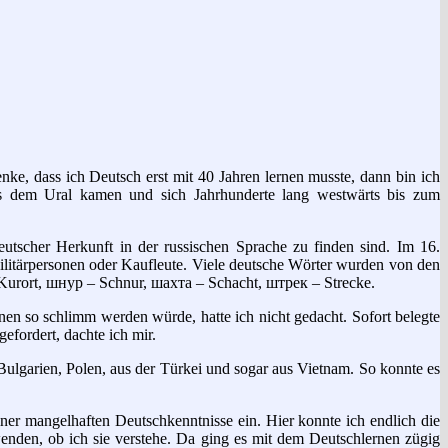
nke, dass ich Deutsch erst mit 40 Jahren lernen musste, dann bin ich
us dem Ural kamen und sich Jahrhunderte lang westwärts bis zum
eutscher Herkunft in der russischen Sprache zu finden sind. Im 16.
litärpersonen oder Kaufleute. Viele deutsche Wörter wurden von den
Kurort, шнур – Schnur, шахта – Schacht, штрек – Strecke.
en so schlimm werden würde, hatte ich nicht gedacht. Sofort belegte
efordert, dachte ich mir.
Bulgarien, Polen, aus der Türkei und sogar aus Vietnam. So konnte es
ner mangelhaften Deutschkenntnisse ein. Hier konnte ich endlich die
nden, ob ich sie verstehe. Da ging es mit dem Deutschlernen zügig