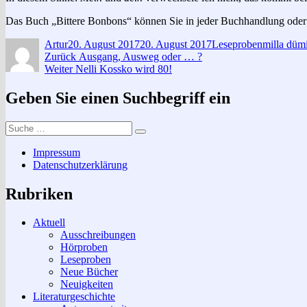
Das Buch „Bittere Bonbons“ können Sie in jeder Buchhandlung oder
Autor
Veröffentlicht
Kategorien
Schlagwör
Artur
20. August 2017
20. August 2017
Leseproben
milla düm
Beitragsnavigation
am
Vorheriger
Zurück
Ausgang, Ausweg oder … ?
Nächster
Beitrag:
Weiter
Nelli Kossko wird 80!
Beitrag:
Geben Sie einen Suchbegriff ein
Suche
Suchen
nach:
Impressum
Datenschutzerklärung
Rubriken
Aktuell
Ausschreibungen
Hörproben
Leseproben
Neue Bücher
Neuigkeiten
Literaturgeschichte