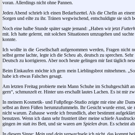
voran. Allerdings nicht ohne Pannen.
Jeden Abend schrieb ich einen Bedarfszettel. Als die Chefin an ein
Sorgen und eilte zu ihr. Tränen wegwischend, entschuldigte sie sich be
Noch eine halbe Stunde später sagte jemand: „Haben wir jetzt
Futter
mit. Ich hatte gelernt, mit solchen Situationen umzugehen und such
konnte.
Ich wollte in die Gesellschaft aufgenommen werden, Fragen nicht 
selbst gerne lachte, legte ich die Scheu ab, deutsch zu sprechen. Se
Deutsch zu korrigieren. Aber noch heute gelingen mir fast täglich neu
Beim Einkaufen möchte ich gern mein Lieblingsbrot mitnehmen. „So
habe ich etwas Falsches gesagt.
Am letzten Freitag probierte mein Mann Schuhe im Schuhgeschäft an, z
gern“, schmunzelt er. Hinter uns erschallt lautes Lachen. Es ist mir 
In meinem Kosmetik- und Fußpflege-Studio zeigte mir eine alte Dame ih
selbst an ihren Füßen herumzufummeln. Ihr Gesicht wurde ernst, sie ric
nicht warum. Zuhause werde ich freundlich, aber bestimmt aufgeklärt
benutzen. Wenn ich dann sehr frustriert über meine schiefe Ausdrucksw
gingen
im
statt
ins
Bett, und sie waren
am Spielen dran
. Es scheint a
In diesem Sinne:
Mein
und
dein
verwechsele ich nicht, das kommt be