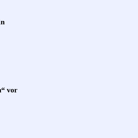
in
n“ vor