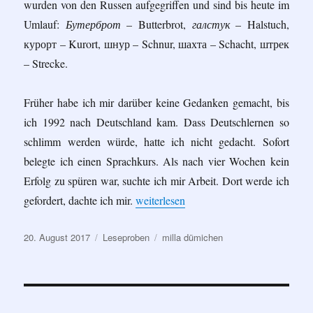
wurden von den Russen aufgegriffen und sind bis heute im
Umlauf:
Бутерброт
– Butterbrot,
галстук
– Halstuch,
курорт – Kurort, шнур – Schnur, шахта – Schacht, штрек
– Strecke.
Früher habe ich mir darüber keine Gedanken gemacht, bis
ich 1992 nach Deutschland kam. Dass Deutschlernen so
schlimm werden würde, hatte ich nicht gedacht. Sofort
belegte ich einen Sprachkurs. Als nach vier Wochen kein
Erfolg zu spüren war, suchte ich mir Arbeit. Dort werde ich
„Deutsche Sprache – schwere Strafe“
gefordert, dachte ich mir.
weiterlesen
Veröffentlicht
Kategorien
Schlagwörter
20. August 2017
Leseproben
milla dümichen
am