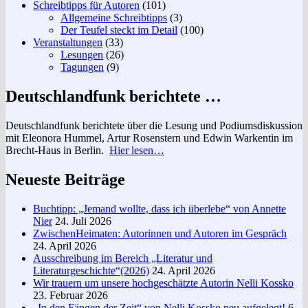
Schreibtipps für Autoren
(101)
Allgemeine Schreibtipps
(3)
Der Teufel steckt im Detail
(100)
Veranstaltungen
(33)
Lesungen
(26)
Tagungen
(9)
Deutschlandfunk berichtete …
Deutschlandfunk berichtete über die Lesung und Podiumsdiskussion
mit Eleonora Hummel, Artur Rosenstern und Edwin Warkentin im
Brecht-Haus in Berlin.
Hier lesen…
Neueste Beiträge
Buchtipp: „Jemand wollte, dass ich überlebe“ von Annette
Nier
24. Juli 2026
ZwischenHeimaten: Autorinnen und Autoren im Gespräch
24. April 2026
Ausschreibung im Bereich „Literatur und
Literaturgeschichte“(2026)
24. April 2026
Wir trauern um unsere hochgeschätzte Autorin Nelli Kossko
23. Februar 2026
„In den Fängen der Zeit“ von Nelli Kossko neu aufgelegt!
6.