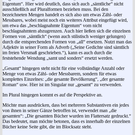
Eigentum“. Hier wird deutlich, dass sich auch „sämtliche“ nicht
ausschließlich auf Pluralformen beziehen muss. Bei den
bezeichneten Mengen handelt es sich also um etwas Zähl- oder
Messbares, wobei meist noch ein weiteres Attribut eingefügt wird,
um etwa das „beschlagnahmte Eigentum“ vom nicht
beschlagnahmtem abzugrenzen. Auch hier ließen sich die einzelnen
Formen von „sämtlich“ (wenn auch stilistisch weniger gelungen)
durch die entsprechenden Formen von „all“ ersetzen. Nutzt man das
Adjektiv in seiner Form als Adverb („Seine Gedichte sind sämtlich
im freien Versmaß geschrieben.“), kann es auch durch die
feststehende Wendung „samt und sonders“ ersetzt werden.
„Gesamt“ hingegen steht nicht für eine vollständige Anzahl oder
Menge von etwas Zähl- oder Messbarem, sondern für etwas
komplettes Einzelnes: „die gesamte Bevölkerung“, „der gesamte
Roman“ usw. Hier ist im Singular nur „gesamt“ zu verwenden.
Im Plural hingegen kommt es auf die Perspektive an.
Möchte man ausdrücken, dass bei mehreren Substantiven ein jedes
von ihnen in seiner Gänze betroffen ist, verwendet man „die
gesamten“: „Die gesamten Bücher wurden im Flattersatz gedruckt.“
Das bedeutet, man möchte betonen, dass es innerhalb der einzelnen
Bücher keine Seite gibt, die im Blocksatz steht.