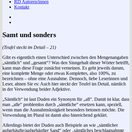
RD Autoren/innen
Kontakt
Impressum
Datenschutzerklärung
Samt und sonders
(Teufel steckt im Detail – 21)
Gibt es eigentlich einen Unterschied zwischen den Mengenangaben
„sämtlich“ und „gesamt“? Was den Sinngehalt dieser Wörter betrifft,
kann man diese Frage zunächst verneinen. Es geht jeweils darum,
eine komplette Menge oder etwas Komplettes, also 100%, zu
bezeichnen – ohne eine Ausnahme. Dennoch, liebe Leserinnen und
Leser, ahnen Sie es: Auch hier steckt der Teufel im Detail, nämlich
in der Verwendung beider Adjektive.
„Sämtlich“ ist laut Duden ein Synonym für „all“. Damit ist klar, dass
man „alle“ problemlos durch „sämtliche“ ersetzen kann, speziell,
wenn man die Ausnahmslosigkeit besonders betonen möchte. Die
Verwendung im Plural ist damit also hinreichend geklärt.
Allerdings bietet der Duden auch Beispiele an wie „sämtlicher
aufgehäufte/aufgehäufter Sand“ oder „sämtliches beschlagnahmte