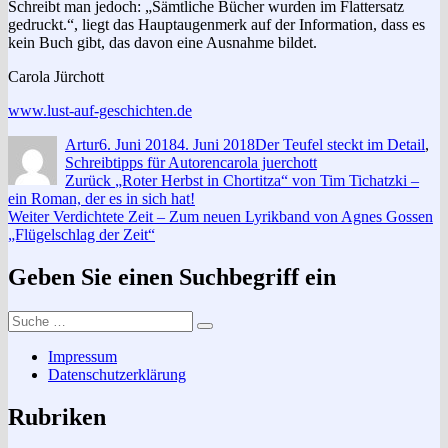
Schreibt man jedoch: „Sämtliche Bücher wurden im Flattersatz
gedruckt.“, liegt das Hauptaugenmerk auf der Information, dass es
kein Buch gibt, das davon eine Ausnahme bildet.
Carola Jürchott
www.lust-auf-geschichten.de
Autor
Veröffentlicht
Kategorien
Artur
6. Juni 2018
4. Juni 2018
Der Teufel steckt im Detail
,
am
Schlagwörter
Schreibtipps für Autoren
carola juerchott
Beitragsnavigation
Vorheriger
Zurück
„Roter Herbst in Chortitza“ von Tim Tichatzki –
Beitrag:
ein Roman, der es in sich hat!
Nächster
Weiter
Verdichtete Zeit – Zum neuen Lyrikband von Agnes Gossen
Beitrag:
„Flügelschlag der Zeit“
Geben Sie einen Suchbegriff ein
Suche
Suchen
nach:
Impressum
Datenschutzerklärung
Rubriken