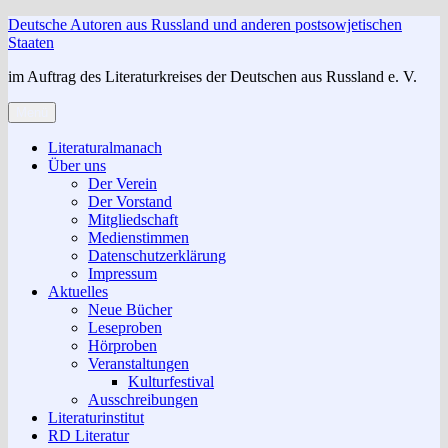
Zum
Deutsche Autoren aus Russland und anderen postsowjetischen
Inhalt
Staaten
springen
im Auftrag des Literaturkreises der Deutschen aus Russland e. V.
Menü
Literaturalmanach
Über uns
Der Verein
Der Vorstand
Mitgliedschaft
Medienstimmen
Datenschutzerklärung
Impressum
Aktuelles
Neue Bücher
Leseproben
Hörproben
Veranstaltungen
Kulturfestival
Ausschreibungen
Literaturinstitut
RD Literatur