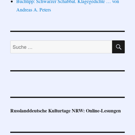
Buchtipp: Schwarzer Schabbat. Klagegedichte … von
Andreas A. Peters
SU
Suche
nach:
Russlanddeutsche Kulturtage NRW: Online-Lesungen