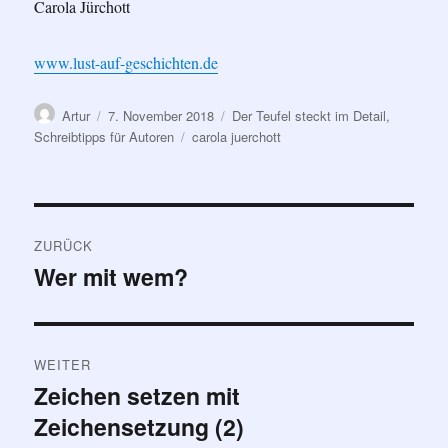
Carola Jürchott
www.lust-auf-geschichten.de
Autor
Veröffentlicht
Kategorien
Artur
7. November 2018
Der Teufel steckt im Detail
,
am
Schlagwörter
Schreibtipps für Autoren
carola juerchott
Beitragsnavigation
ZURÜCK
Wer mit wem?
Vorheriger
Beitrag:
WEITER
Zeichen setzen mit
Nächster
Zeichensetzung (2)
Beitrag: