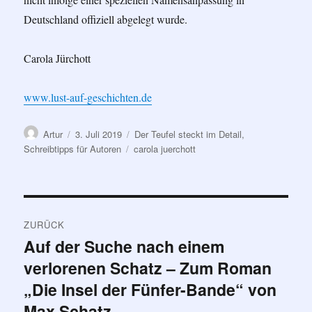
Deutschland offiziell abgelegt wurde.
Carola Jürchott
www.lust-auf-geschichten.de
Autor
Veröffentlicht
Kategorien
Artur
3. Juli 2019
Der Teufel steckt im Detail
,
am
Schlagwörter
Schreibtipps für Autoren
carola juerchott
Beitragsnavigation
ZURÜCK
Auf der Suche nach einem
Vorheriger
verlorenen Schatz – Zum Roman
Beitrag:
„Die Insel der Fünfer-Bande“ von
Max Schatz