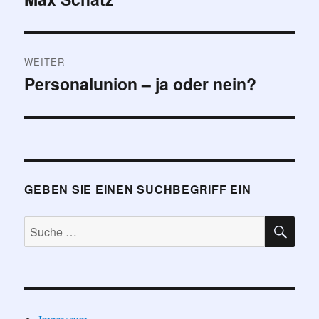
WEITER
Personalunion – ja oder nein?
Nächster
Beitrag:
GEBEN SIE EINEN SUCHBEGRIFF EIN
SU
Suche
nach: