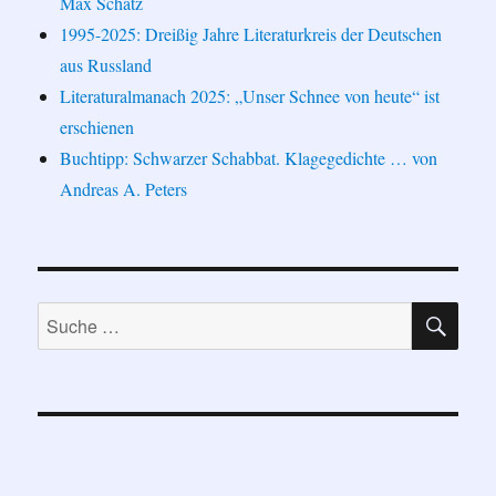
Max Schatz
1995-2025: Dreißig Jahre Literaturkreis der Deutschen
aus Russland
Literaturalmanach 2025: „Unser Schnee von heute“ ist
erschienen
Buchtipp: Schwarzer Schabbat. Klagegedichte … von
Andreas A. Peters
SU
Suche
nach: