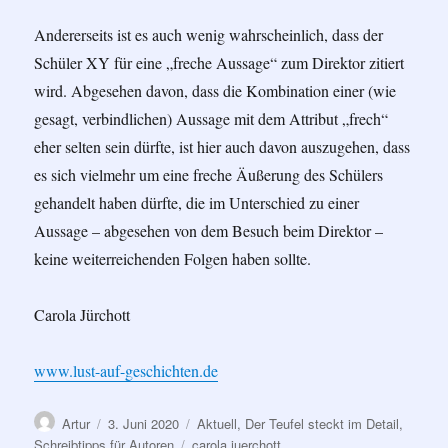
Andererseits ist es auch wenig wahrscheinlich, dass der
Schüler XY für eine „freche Aussage“ zum Direktor zitiert
wird. Abgesehen davon, dass die Kombination einer (wie
gesagt, verbindlichen) Aussage mit dem Attribut „frech“
eher selten sein dürfte, ist hier auch davon auszugehen, dass
es sich vielmehr um eine freche Äußerung des Schülers
gehandelt haben dürfte, die im Unterschied zu einer
Aussage – abgesehen von dem Besuch beim Direktor –
keine weiterreichenden Folgen haben sollte.
Carola Jürchott
www.lust-auf-geschichten.de
Autor
Veröffentlicht
Kategorien
Artur
3. Juni 2020
Aktuell
,
Der Teufel steckt im Detail
,
am
Schlagwörter
Schreibtipps für Autoren
carola juerchott