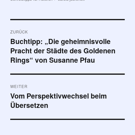
Beitragsnavigation
ZURÜCK
Buchtipp: „Die geheimnisvolle
Vorheriger
Pracht der Städte des Goldenen
Beitrag:
Rings“ von Susanne Pfau
WEITER
Vom Perspektivwechsel beim
Nächster
Übersetzen
Beitrag: