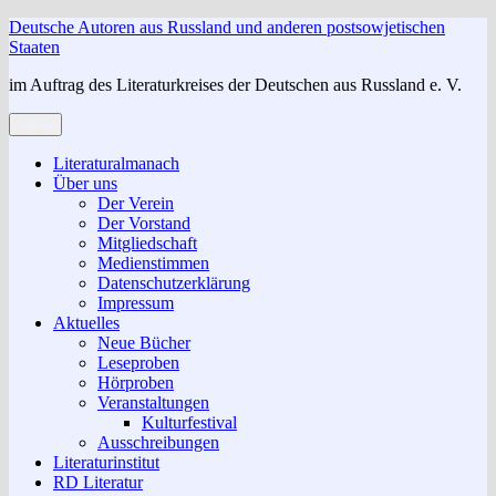
Zum
Deutsche Autoren aus Russland und anderen postsowjetischen
Inhalt
Staaten
springen
im Auftrag des Literaturkreises der Deutschen aus Russland e. V.
Menü
Literaturalmanach
Über uns
Der Verein
Der Vorstand
Mitgliedschaft
Medienstimmen
Datenschutzerklärung
Impressum
Aktuelles
Neue Bücher
Leseproben
Hörproben
Veranstaltungen
Kulturfestival
Ausschreibungen
Literaturinstitut
RD Literatur