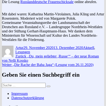
Die Lesung
Russlanddeutsche Frauenschicksale
online abrufen.
Mit dabei waren: Katharina Martin-Virolainen, Julia Kling und Artur
Rosenstern. Moderiert wird von Margarete Polok.
Gemeinsame Veranstaltungsreihe der Landsmannschaft der
Deutschen aus Russland e.V. – Landesgruppe Nordrhein-Westfalen
und der Stiftung Gerhart-Hauptmann-Haus. Wir danken dem
Ministerium für Wissenschaft unf Kultur des Landes Nordrhein-
Westfalen für die Förderung.
Autor
Veröffentlicht
Kategorien
Artur
29. November 2020
13. Dezember 2020
Aktuell
,
am
Lesungen
Beitragsnavigation
Vorheriger
Zurück
„Du, mein geliebter ‚Russe‘“ – der neue Roman
Beitrag:
von Nelli Kossko
Nächster
Weiter
„Die Rache der Baba Jaga“ (Lesung vom 26.11.2020)
Beitrag:
Geben Sie einen Suchbegriff ein
Suche
Suchen
nach:
Impressum
Datenschutzerklärung