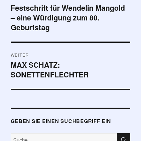
Festschrift für Wendelin Mangold
Vorheriger
– eine Würdigung zum 80.
Beitrag:
Geburtstag
WEITER
MAX SCHATZ:
Nächster
SONETTENFLECHTER
Beitrag:
GEBEN SIE EINEN SUCHBEGRIFF EIN
SU
Suche