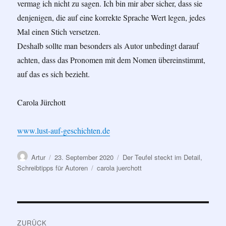
vermag ich nicht zu sagen. Ich bin mir aber sicher, dass sie
denjenigen, die auf eine korrekte Sprache Wert legen, jedes
Mal einen Stich versetzen.
Deshalb sollte man besonders als Autor unbedingt darauf
achten, dass das Pronomen mit dem Nomen übereinstimmt,
auf das es sich bezieht.
Carola Jürchott
www.lust-auf-geschichten.de
Autor
Veröffentlicht
Kategorien
Artur
23. September 2020
Der Teufel steckt im Detail
,
am
Schlagwörter
Schreibtipps für Autoren
carola juerchott
Beitragsnavigation
ZURÜCK