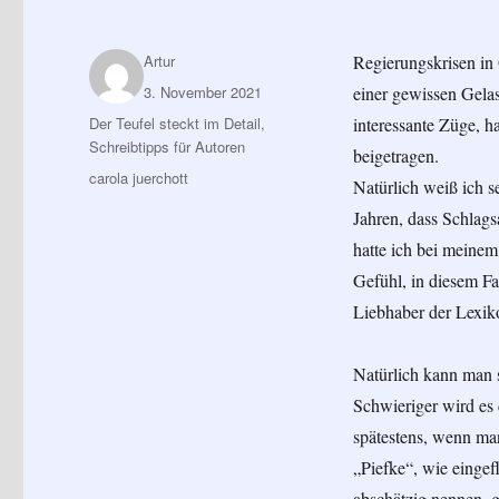
Autor
Artur
Regierungskrisen in
Veröffentlicht
3. November 2021
einer gewissen Gelas
am
Kategorien
Der Teufel steckt im Detail
,
interessante Züge, h
Schreibtipps für Autoren
beigetragen.
Schlagwörter
carola juerchott
Natürlich weiß ich s
Jahren, dass Schlags
hatte ich bei meinem 
Gefühl, in diesem Fa
Liebhaber der Lexiko
Natürlich kann man s
Schwieriger wird es 
spätestens, wenn man
„Piefke“, wie eingef
abschätzig nennen, g