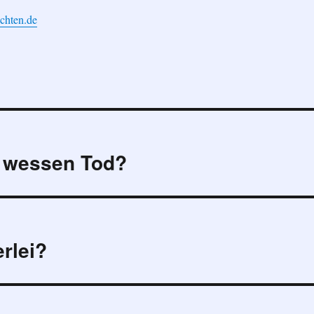
chten.de
st wessen Tod?
erlei?