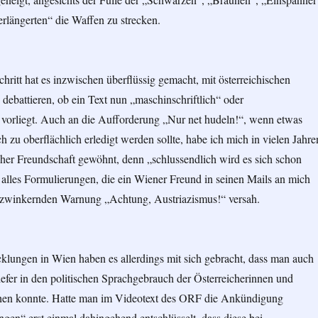
rlängerten“ die Waffen zu strecken.
chritt hat es inzwischen überflüssig gemacht, mit österreichischen
debattieren, ob ein Text nun „maschinschriftlich“ oder
 vorliegt. Auch an die Aufforderung „Nur net hudeln!“, wenn etwas
h zu oberflächlich erledigt werden sollte, habe ich mich in vielen Jahre
cher Freundschaft gewöhnt, denn „schlussendlich wird es sich schon
alles Formulierungen, die ein Wiener Freund in seinen Mails an mich
nzwinkernden Warnung „Achtung, Austriazismus!“ versah.
klungen in Wien haben es allerdings mit sich gebracht, dass man auch
iefer in den politischen Sprachgebrauch der Österreicherinnen und
chen konnte. Hatte man im Videotext des ORF die Ankündigung
en“ erst einmal dahingehend entschlüsselt, dass diese bei