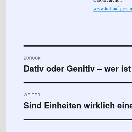
www.lust-auf-geschi
Beitragsnavigation
ZURÜCK
Dativ oder Genitiv – wer i
Vorheriger
Beitrag:
WEITER
Sind Einheiten wirklich ein
Nächster
Beitrag: