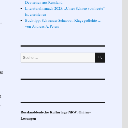
Deutschen aus Russland
Literaturalmanach 2025: „Unser Schnee von heute“
ist erschienen
Buchtipp: Schwarzer Schabbat. Klagegedichte …
“
von Andreas A. Peters
SUCHEN
Suche
nach:
as
m
n
Russlanddeutsche Kulturtage NRW: Online-
Lesungen