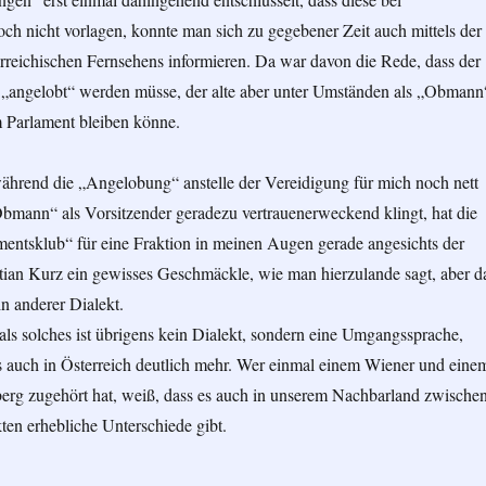
ch nicht vorlagen, konnte man sich zu gegebener Zeit auch mittels der
rreichischen Fernsehens informieren. Da war davon die Rede, dass der
„angelobt“ werden müsse, der alte aber unter Umständen als „Obmann
 Parlament bleiben könne.
ährend die „Angelobung“ anstelle der Vereidigung für mich noch nett
Obmann“ als Vorsitzender geradezu vertrauenerweckend klingt, hat die
entsklub“ für eine Fraktion in meinen Augen gerade angesichts der
tian Kurz ein gewisses Geschmäckle, wie man hierzulande sagt, aber d
in anderer Dialekt.
als solches ist übrigens kein Dialekt, sondern eine Umgangssprache,
s auch in Österreich deutlich mehr. Wer einmal einem Wiener und eine
berg zugehört hat, weiß, dass es auch in unserem Nachbarland zwische
ten erhebliche Unterschiede gibt.