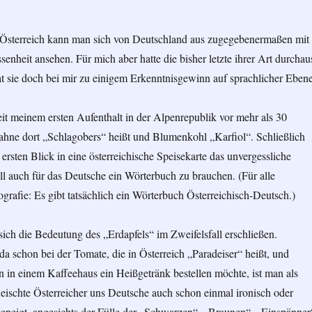
 Österreich kann man sich von Deutschland aus zugegebenermaßen mit
senheit ansehen. Für mich aber hatte die bisher letzte ihrer Art durchau
at sie doch bei mir zu einigem Erkenntnisgewinn auf sprachlicher Eben
eit meinem ersten Aufenthalt in der Alpenrepublik vor mehr als 30
ahne dort „Schlagobers“ heißt und Blumenkohl „Karfiol“. Schließlich
ersten Blick in eine österreichische Speisekarte das unvergessliche
ll auch für das Deutsche ein Wörterbuch zu brauchen. (Für alle
grafie: Es gibt tatsächlich ein Wörterbuch Österreichisch-Deutsch.)
ich die Bedeutung des „Erdapfels“ im Zweifelsfall erschließen.
da schon bei der Tomate, die in Österreich „Paradeiser“ heißt, und
 in einem Kaffeehaus ein Heißgetränk bestellen möchte, ist man als
leischte Österreicher uns Deutsche auch schon einmal ironisch oder
eneigt, angesichts der Fülle der „Schwarzen“, „Braunen“, „Einspänner