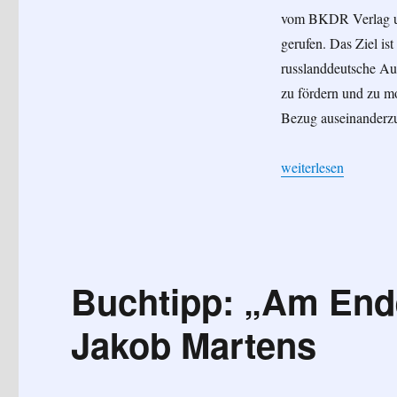
vom BKDR Verlag und
gerufen. Das Ziel is
russlanddeutsche Aut
zu fördern und zu m
Bezug auseinanderzu
„„Hier war ich, dort
weiterlesen
Buchtipp: „Am Ende
Jakob Martens