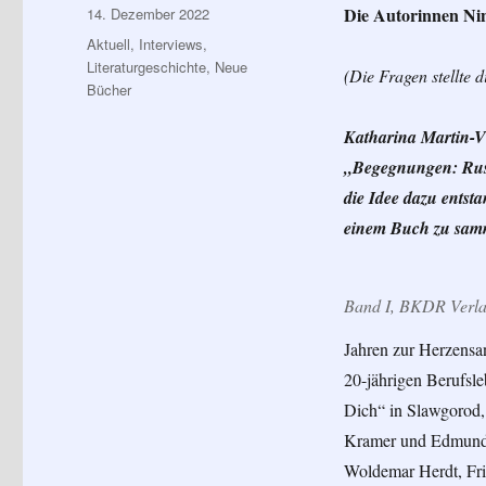
Veröffentlicht
Die Autorinnen Ni
14. Dezember 2022
am
Kategorien
Aktuell
,
Interviews
,
Literaturgeschichte
,
Neue
(Die Fragen stellte 
Bücher
Katharina Martin-V
„Begegnungen: Russ
die Idee dazu entst
einem Buch zu sam
Band I, BKDR Verl
Jahren zur Herzensa
20-jährigen Berufsle
Dich“ in Slawgorod,
Kramer und Edmund G
Woldemar Herdt, Fri