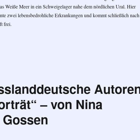
das Weiße Meer in ein Schweigelager nahe dem nördlichen Ural. Hier
nnte zwei lebensbedrohliche Erkrankungen und kommt schließlich nach
t frei.
 die Freiheit“ von Jakob Martens“
slanddeutsche Autore
rträt“ – von Nina
s Gossen