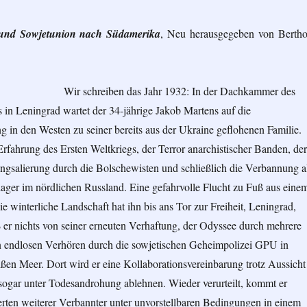
und Sowjetunion nach Südamerika
, Neu herausgegeben von Bertho
Wir schreiben das Jahr 1932: In der Dachkammer des
in Leningrad wartet der 34-jährige Jakob Martens auf die
 in den Westen zu seiner bereits aus der Ukraine geflohenen Familie.
 Erfahrung des Ersten Weltkriegs, der Terror anarchistischer Banden, der
ngsalierung durch die Bolschewisten und schließlich die Verbannung a
lager im nördlichen Russland. Eine gefahrvolle Flucht zu Fuß aus eine
e winterliche Landschaft hat ihn bis ans Tor zur Freiheit, Leningrad,
 er nichts von seiner erneuten Verhaftung, der Odyssee durch mehrere
 endlosen Verhören durch die sowjetischen Geheimpolizei GPU in
en Meer. Dort wird er eine Kollaborationsvereinbarung trotz Aussicht
sogar unter Todesandrohung ablehnen. Wieder verurteilt, kommt er
ten weiterer Verbannter unter unvorstellbaren Bedingungen in einem