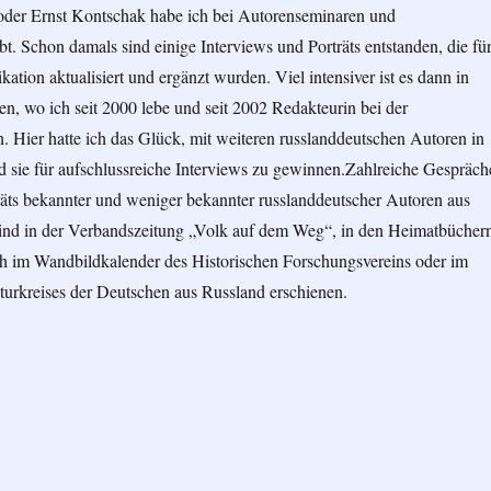
der Ernst Kontschak habe ich bei Autorenseminaren und
bt. Schon damals sind einige Interviews und Porträts entstanden, die fü
kation aktualisiert und ergänzt wurden. Viel intensiver ist es dann in
, wo ich seit 2000 lebe und seit 2002 Redakteurin bei der
 Hier hatte ich das Glück, mit weiteren russlanddeutschen Autoren in
d sie für aufschlussreiche Interviews zu gewinnen.Zahlreiche Gespräch
träts bekannter und weniger bekannter russlanddeutscher Autoren aus
sind in der Verbandszeitung „Volk auf dem Weg“, in den Heimatbücher
 im Wandbildkalender des Historischen Forschungsvereins oder im
turkreises der Deutschen aus Russland erschienen.
landdeutsche Autoren im Gespräch und Porträt“ – von Nina Paulsen