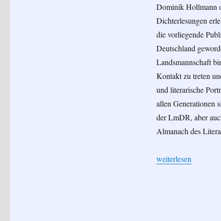
Dominik Hollmann o
Dichterlesungen erle
die vorliegende Publi
Deutschland geworden
Landsmannschaft bin.
Kontakt zu treten un
und literarische Por
allen Generationen 
der LmDR, aber auch
Almanach des Litera
„„Begegnungen: Russ
weiterlesen