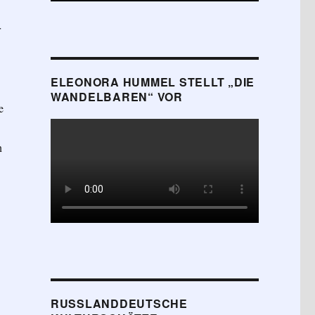
r
ELEONORA HUMMEL STELLT „DIE
WANDELBAREN“ VOR
e
n
 und Agnes Gossen“
RUSSLANDDEUTSCHE