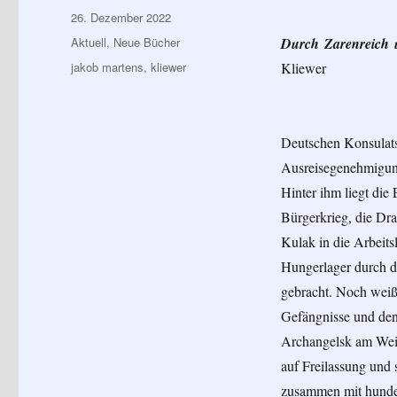
Veröffentlicht
26. Dezember 2022
am
Kategorien
Aktuell
,
Neue Bücher
Durch Zarenreich 
Schlagwörter
jakob martens
,
kliewer
Kliewer
Deutschen Konsulats 
Ausreisegenehmigung
Hinter ihm liegt die
Bürgerkrieg, die Dra
Kulak in die Arbeits
Hungerlager durch di
gebracht. Noch weiß
Gefängnisse und den
Archangelsk am Weiß
auf Freilassung und 
zusammen mit hunder