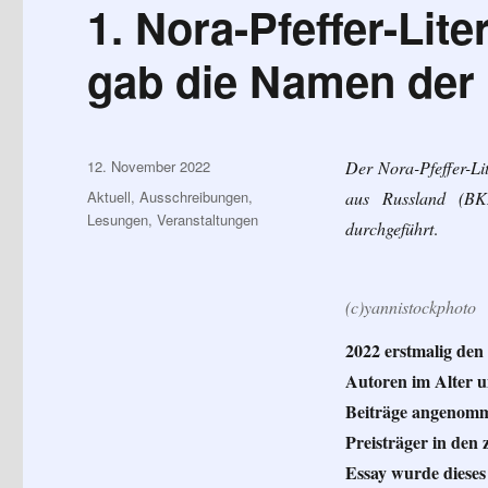
1. Nora-Pfeffer-Lite
gab die Namen der 
Veröffentlicht
12. November 2022
Der Nora-Pfeffer-L
am
Kategorien
Aktuell
,
Ausschreibungen
,
aus Russland (B
Lesungen
,
Veranstaltungen
durchgeführt
.
(c)yannistockphoto
2022 erstmalig den
Autoren im Alter un
Beiträge angenomm
Preisträger in den 
Essay wurde dieses 