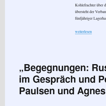
Kohlefrachter über 
übersteht der Verba
fünfjähriger Lagerhaf
„Buchtipp: „Am Ende
weiterlesen
„Begegnungen: Rus
im Gespräch und Po
Paulsen und Agne