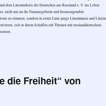
 dem Literaturkreis der Deutschen aus Russland e. V. ins Leben
t es, nicht nur an die Namensgeberin und herausragendste
orin zu erinnern, sondern in erster Linie junge Literatinnen und Literat
otivieren, sich in ihrem Schaffen mit Themen mit russlanddeutschem
setzen.
 bin ich …“ – Literaturalmanach 2022 erschienen“
 die Freiheit“ von