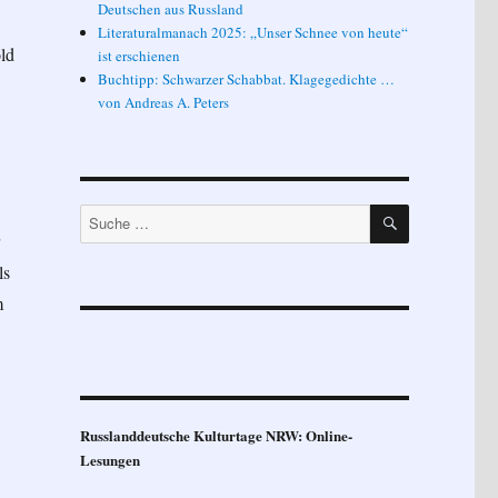
Deutschen aus Russland
Literaturalmanach 2025: „Unser Schnee von heute“
ld
ist erschienen
Buchtipp: Schwarzer Schabbat. Klagegedichte …
von Andreas A. Peters
SUCHEN
Suche
nach:
ls
m
Russlanddeutsche Kulturtage NRW: Online-
Lesungen