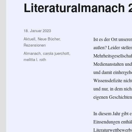
Literaturalmanach 
Veröffentlicht
18. Januar 2023
am
Kategorien
Aktuell
,
Neue Bücher
,
Ist es der Ort unser
Rezensionen
außen? Leider stelle
Schlagwörter
Almanach
,
carola juerchott
,
Mehrheitsgesellschaf
melitta l. roth
Medienanstalten und
und damit einhergehe
Wissensdefizite nich
und nur, in dem nich
eigenen Geschichten
In diesem Jahr gibt 
Einsendungen enthäl
Literaturwettbewerb